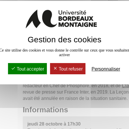
Monnet a longtemps exercé sur l'antenne de Radio 
grand reporter
(Irak, Israël, Palestine, Égypte, Yé
mais aussi États-Unis, Haïti, Bolivie, Mexique, Vén
correspondante permanente à Jérusalem, jusqu'
comme journaliste indépendante pour les plus grands
développé des projets de magazines et documentaire
Gestion des cookies
service de Reporters Sans Frontières en 2016. Ell
en chef.
Ce site utilise des cookies et vous donne le contrôle sur ceux que vous souhaite
activer
Au cours de la Leçon inaugurale, Catherine Monnet
activités de Reporters Sans Frontières,
association 
Tout accepter
Tout refuser
Personnaliser
presse
dans laquelle elle est aujourd’hui pleineme
La Leçon inaugurale de Catherine Monnet fera suite
rédacteur en Chef de Phosphore, en 2018, et de
Cla
revue de presse sur France Inter, en 2019. La Leçon
avait été annulée en raison de la situation sanitaire.
Informations
jeudi 28 octobre à 17h30