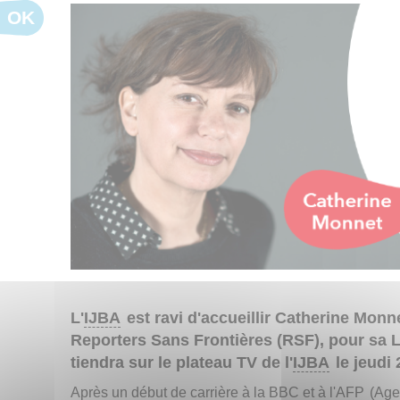
OK
L'
IJBA
est ravi d'accueillir Catherine Monne
Reporters Sans Frontières (RSF), pour sa L
tiendra sur le plateau TV de l'
IJBA
le jeudi 
Après un début de carrière à la BBC et à l'
AFP
(Age