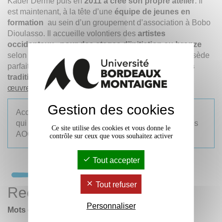
Kader Dermé puis en
2011 a créé son propre atelier
. Il
est maintenant, à la tête d’une
équipe de jeunes en
formation
au sein d’un groupement d’association à Bobo
Dioulasso. Il accueille volontiers des
artistes
occidentaux, pour des stages d’initiation au bronze
selon la technique dite "à la cire perdue". Firmin possède
parfaitement cette technique
illustrée par ses pièces
traditionnelles figuratives
.
En savoir plus sur ses
œuvres.
Gestion des cookies
Accès par la plaine de Bardanac, depuis le chemin
qui mène à l'S'pace Campus et aux jardins partagés
Ce site utilise des cookies et vous donne le
AOC.
contrôle sur ceux que vous souhaitez activer
Tout accepter
Tout refuser
Rechercher
Personnaliser
Mots clés :