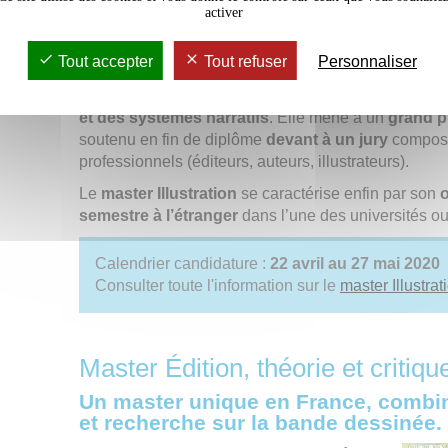
activer
presse et communication, design
…).
La formation est centrée sur des
recherches pratiq
Tout accepter
Tout refuser
Personnaliser
graphique
) et des appels à projet (
commandes
,
pa
également sur un
enseignement théorique
de l’
his
et des systèmes narratifs
. Elle mène à un
grand p
soutenu en fin de diplôme
devant à un jury
composé
professionnels (éditeurs, auteurs, illustrateurs).
Le
master Illustration
se caractérise enfin par son
o
semestre à l’étranger
dans l’une des universités ou
Calendrier candidature :
22 avril au 27 mai 2020
Consulter toute l'information sur le
master Illustrat
Master Édition, théorie et critiq
Un master unique en France, combina
et recherche sur la bande dessinée.