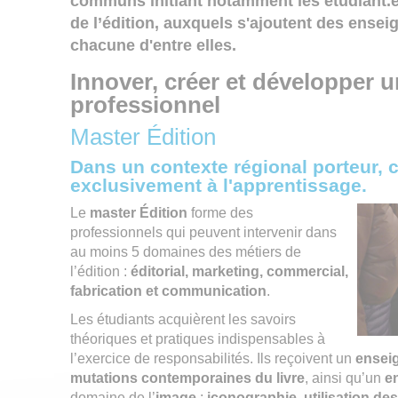
communs initiant notamment les étudiant.e.
de l’édition, auxquels s'ajoutent des ense
chacune d'entre elles.
Innover, créer et développer
u
professionnel
Master Édition
Dans un contexte régional porteur, 
exclusivement à l'apprentissage.
Le
master Édition
forme des
professionnels qui peuvent intervenir dans
au moins 5 domaines des métiers de
l’édition :
éditorial, marketing, commercial,
fabrication et communication
.
Les étudiants acquièrent les savoirs
théoriques et pratiques indispensables à
l’exercice de responsabilités. Ils reçoivent un
ensei
mutations contemporaines du livre
, ainsi qu’un
e
domaine de l’
image
:
iconographie, utilisation de