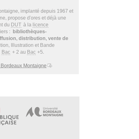
taigne, implanté depuis 1967 et
ine, propose d'ores et déjà une
ant du
DUT
à la
licence
iers :
bibliothèques-
diffusion, distribution, vente de
ion, Illustration et Bande
u
Bac
+ 2 au
Bac
+5.
UT Bordeaux Montaigne