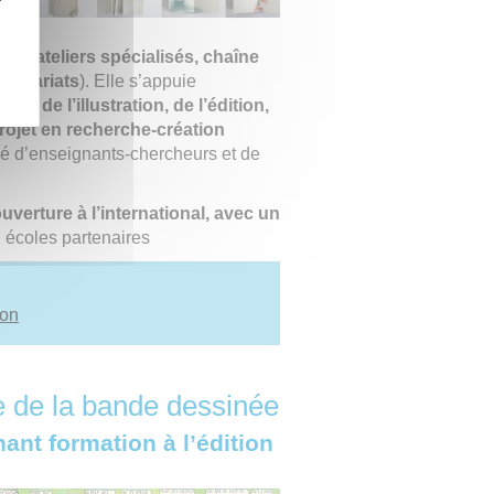
ues
(
ateliers spécialisés, chaîne
rtenariats
). Elle s’appuie
toire de l’illustration, de l’édition,
rojet en recherche-création
 d’enseignants-chercheurs et de
uverture à l’international, avec un
 écoles partenaires
ion
ue de la bande dessinée
nt formation à l’édition