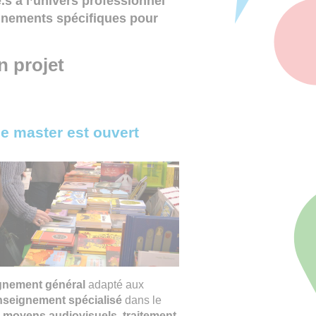
s à l’univers professionnel
ignements spécifiques pour
n projet
ce master est ouvert
gnement général
adapté aux
nseignement spécialisé
dans le
s moyens audiovisuels, traitement