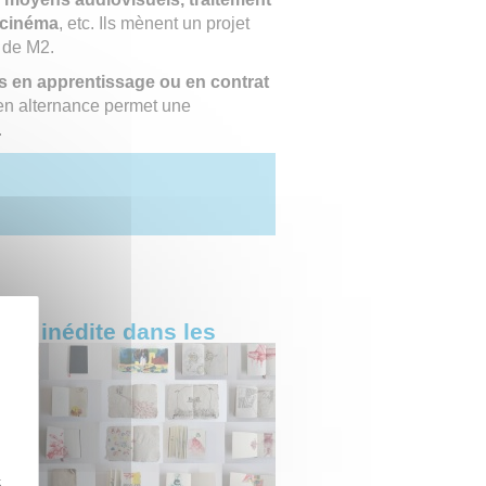
e cinéma
, etc. Ils mènent un projet
n de M2.
s en apprentissage ou en contrat
 en alternance permet une
.
ion inédite dans les
z