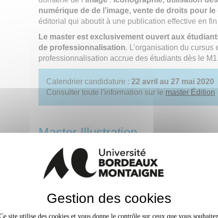
numérique de de l’image, vente de droits pour l
éditorial qui aboutit à une publication effective en fi
Le master est exclusivement ouvert aux étudiant
de professionnalisation
. L’organisation du cursus
professionnalisation accrue des étudiants dès le M1
Calendrier candidature :
22 avril au 27 mai 2020
Consulter toute l'information sur le
master Édition
Master Illustration
Le master Illustration est une format
universités françaises.
Il forme des
professionnels de l’image
dans un contexte de développement du
Gestion des cookies
secteur dans les domaines de l’art, de la
culture, de l’information et de l’éducation
Ce site utilise des cookies et vous donne le contrôle sur ceux que vous souhaite
(
albums jeunesse, web et multimédia,