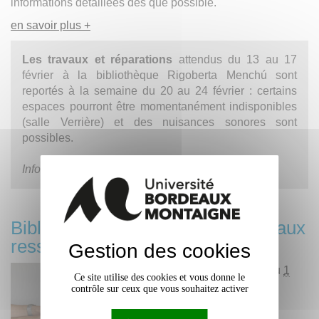
informations détaillées dès que possible.
en savoir plus +
Les travaux et réparations
attendus du 13 au 17
février à la bibliothèque Rigoberta Menchú sont
reportés à la semaine du 20 au 24 février : certains
espaces pourront être momentanément indisponibles
(salle Verrière) et des nuisances sonores sont
possibles.
Informations précises à venir
Bibliothèques fermées ? Pensez aux
ressources numériques !
Gestion des cookies
Du
16 mars 2020
au
1
Ce site utilise des cookies et vous donne le
septembre 2022
contrôle sur ceux que vous souhaitez activer
Les ressources