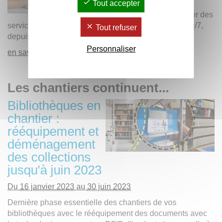
Tout accepter
numériques vous
permettent de profiter des
services des bibliothèques de l'université 24h/24 et 7j/7,
Tout refuser
depuis chez vous ou ailleurs.
Personnaliser
en savoir plus +
Les chantiers continuent...
Bibliothèques en
chantier :
rééquipement et
déménagement
des collections
jusqu'à juin 2023
Du
16 janvier 2023
au
30 juin 2023
Dernière phase essentielle des chantiers de vos
bibliothèques avec le rééquipement des documents avec