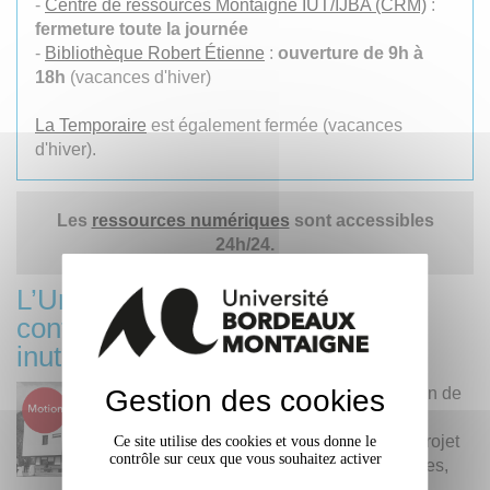
-
Centre de ressources Montaigne IUT/IJBA (CRM)
:
fermeture toute la journée
-
Bibliothèque Robert Étienne
:
ouverture de 9h à
18h
(vacances d'hiver)
La Temporaire
est également fermée (vacances
d'hiver).
Les
ressources numériques
sont accessibles
24h/24.
L’Université Bordeaux Montaigne
contre une réforme des retraites
inutile et injuste
Gestion des cookies
Le conseil d’administration de
l’Université Bordeaux
Montaigne s’oppose au projet
Ce site utilise des cookies et vous donne le
contrôle sur ceux que vous souhaitez activer
de loi réformant les retraites,
qui est examiné par