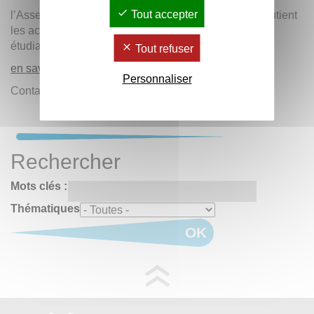
Tout accepter
l’Assemblée nationale depuis le 6 février 2023, et soutient
les actions de mobilisation des personnels et des
étudiantes et étudiants exigeant son abandon.
Tout refuser
en savoir plus +
Personnaliser
Contact :
Service Commun de la Documentation
Rechercher
Mots clés :
Thématiques
OK