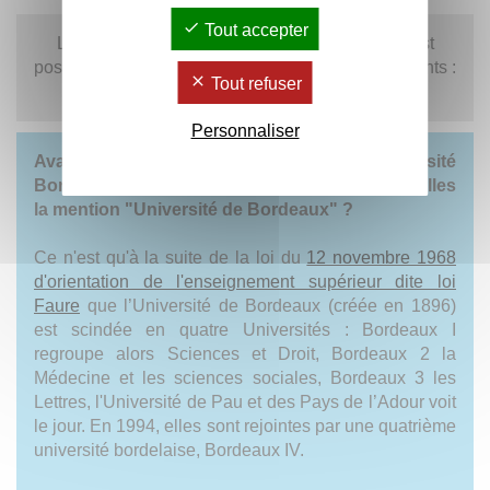
Tout accepter
La
consultation des archives
de l'université est
possible sur demande selon la nature des documents :
Tout refuser
pour toute question,
contactez-nous
.
Personnaliser
Avant 1970, pourquoi les archives de l'Université
Bordeaux Montaigne (ex-Bordeaux 3) portent-elles
la mention "Université de Bordeaux" ?
Ce n'est qu'à la suite de la loi du
12 novembre 1968
d'orientation de l'enseignement supérieur dite loi
Faure
que l’Université de Bordeaux (créée en 1896)
est scindée en quatre Universités : Bordeaux I
regroupe alors Sciences et Droit, Bordeaux 2 la
Médecine et les sciences sociales, Bordeaux 3 les
Lettres, l'Université de Pau et des Pays de l’Adour voit
le jour. En 1994, elles sont rejointes par une quatrième
université bordelaise, Bordeaux IV.