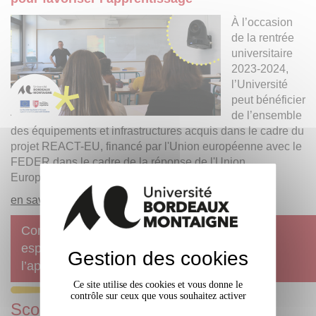
À l’occasion
de la rentrée
universitaire
2023-2024,
l’Université
peut bénéficier
de l’ensemble
des équipements et infrastructures acquis dans le cadre du
projet REACT-EU, financé par l'Union européenne avec le
FEDER dans le cadre de la réponse de l'Union
Européenne à la pandémie de COVID-19.
en savoir plus +
Communique - Nouveaux équipements et
espaces numériques pour favoriser
Gestion des cookies
l’apprentissage
Ce site utilise des cookies et vous donne le
contrôle sur ceux que vous souhaitez activer
Scoop it !