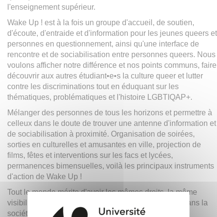
l'enseignement supérieur.
Wake Up ! est à la fois un groupe d'accueil, de soutien,
d'écoute, d'entraide et d'information pour les jeunes queers et
personnes en questionnement, ainsi qu'une interface de
rencontre et de sociabilisation entre personnes queers. Nous
voulons afficher notre différence et nos points communs, faire
découvrir aux autres étudiant•e•s la culture queer et lutter
contre les discriminations tout en éduquant sur les
thématiques, problématiques et l'histoire LGBTIQAP+.
Mélanger des personnes de tous les horizons et permettre à
celleux dans le doute de trouver une antenne d'information et
de sociabilisation à proximité. Organisation de soirées,
sorties en culturelles et amusantes en ville, projection de
films, fêtes et interventions sur les facs et lycées,
permanences bimensuelles, voilà les principaux instruments
d'action de Wake Up !
Tout le monde mérite d'avoir les mêmes droits, la même
visibilité et le même respect, que ce soit à la fac ou dans la
société en général.