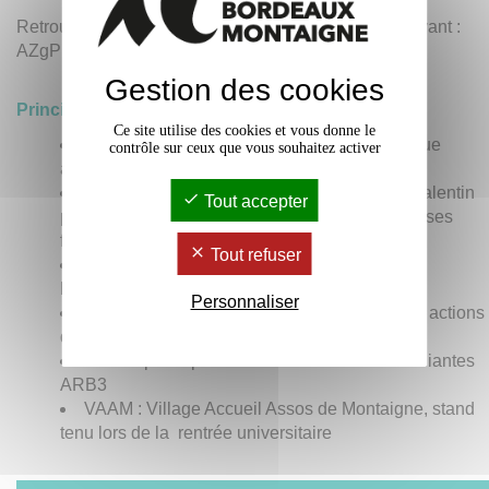
Retrouvez l'association sur Discord avec le code suivant :
AZgPmhtpZY,
facebook
,
instagram
et
twitter
.
Gestion des cookies
Principales réalisations et projets
Ce site utilise des cookies et vous donne le
MARCHES DES FIERTÉS : fait partie chaque
contrôle sur ceux que vous souhaitez activer
année du cortège de la GayPride.
KISSING : Manifestation annuelle de la St Valentin
Tout accepter
pour affirmer la visibilité de l'amour sous toutes ses
formes et ses différences
Tout refuser
IDAHO : Journée Mondiale de Lutte contre
l'Homophobie.
Personnaliser
er
1
décembre et Sidaction : participation aux actions
de lutte contre le SIDA dans les universités
ARB3 : participation au collectif d'assos étudiantes
ARB3
VAAM : Village Accueil Assos de Montaigne, stand
tenu lors de la rentrée universitaire