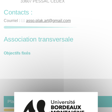
33607 PESSAC CEDEX
Contacts :
Courriel :
asso.plak.art
@
gmail.com
Association transversale
Objectifs fixés
Plak'Art