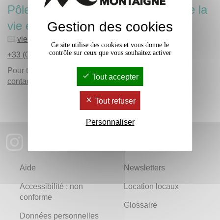
Pôle accueil et accompagnement de la
Gestion des cookies
vie étudiante et de campus
DiVEC
vie-etudiante
@
u-bordeaux-montaigne.fr
Ce site utilise des cookies et vous donne le
contrôle sur ceux que vous souhaitez activer
+33 (0)5 57 12 66 74
Pour toutes les questions liées à la vie étudiante,
Tout accepter
contactez-nous
Tout refuser
Personnaliser
Aide
Newsletters
Accessibilité : non
Location locaux
conforme
Glossaire
Données personnelles