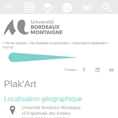
Gestion des cookies
FR
>
Vie de campus
>
Vie étudiante et associative
>
Associations étudiantes
>
Plak'Art
Partager
Plak'Art
Localisation géographique
Université Bordeaux Montaigne
19 Esplanade des Antilles