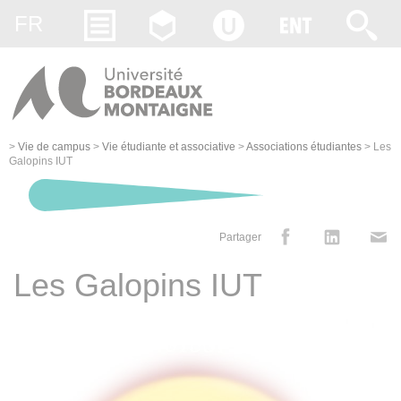
Gestion des cookies
FR
>
Vie de campus
>
Vie étudiante et associative
>
Associations étudiantes
>
Les
Galopins IUT
Partager
Les Galopins IUT