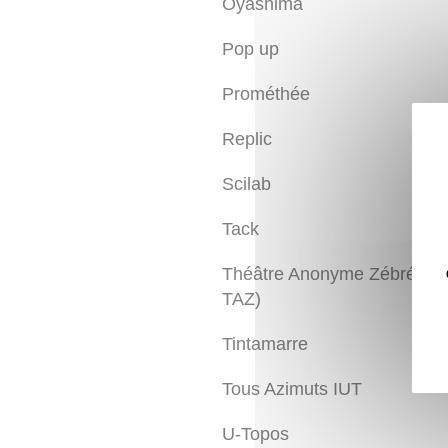
Oyashima
Pop up
Prométhée
Replic
Scilab
Tack
Théâtre Anonyme Zébré (le
TAZ)
Tintamarre
Tous Azimuts IUT
U-Topos