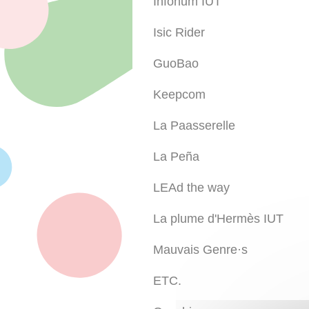
Infonum IUT
Isic Rider
GuoBao
Keepcom
La Paasserelle
La Peña
LEAd the way
La plume d'Hermès IUT
Mauvais Genre·s
ETC.