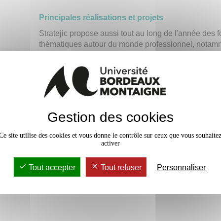
Principales réalisations et projets
Stratejic propose aussi tout au long de l'année des 
thématiques autour du monde professionnel, notamm
de stages.
Enfin, l'association organise chaque année le "Com
de tisser les liens entre étudiants et professionnels.
Stratejic réalise différents types de missions en com
Gestion des cookies
internet, en passant par la réalisation de charte grap
motion design, la traduction de supports mais égalem
s
Ce site utilise des cookies et vous donne le contrôle sur ceux que vous souhaite
de près ou de loin à la communication.
activer
Stratejic travaille pour des entreprises privées (start
publiques telles que les mairies.
Tout accepter
Tout refuser
Personnaliser