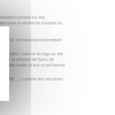
formations portant sur des
ent pour la recherche d'emploi ou
' Dating" un événement permettant
munication : cela va du logo au site
hique, la création de flyers, de
ent des audits et tout ce qui touche
z
-up,
PME
,…) comme des structures