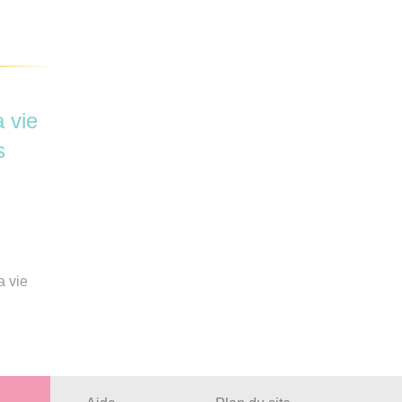
 vie
s
a vie