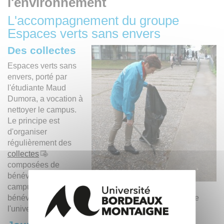
l'environnement
L'accompagnement du groupe
Espaces verts sans envers
Des collectes
Espaces verts sans
envers, porté par
l'étudiante Maud
Dumora, a vocation à
nettoyer le campus.
Le principe est
d'organiser
régulièrement des
collectes
composées de
bénévoles usagers du
campus de
bénévoles. Étudiant·e·s, enseignant·e·s, personnel de
l'université, riverain·e·s peuvent y participer.