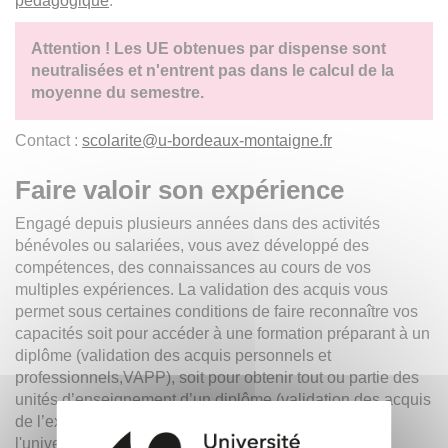
pédagogique
.
Attention ! Les UE obtenues par dispense sont
neutralisées et n'entrent pas dans le calcul de la
moyenne du semestre.
Contact :
scolarite
@
u-bordeaux-montaigne.fr
Faire valoir son expérience
Engagé depuis plusieurs années dans des activités
bénévoles ou salariées, vous avez développé des
compétences, des connaissances au cours de vos
multiples expériences. La validation des acquis vous
permet sous certaines conditions de faire reconnaître vos
capacités soit pour accéder à une formation préparant à un
diplôme (validation des acquis personnels et
professionnels,VAPP), soit pour obtenir tout ou partie des
unités d’enseignement d’un diplôme (validation des acquis
de l’expérience,
VAE
). La validation des acquis à
l'université Bordeaux Montaigne concerne
tous les