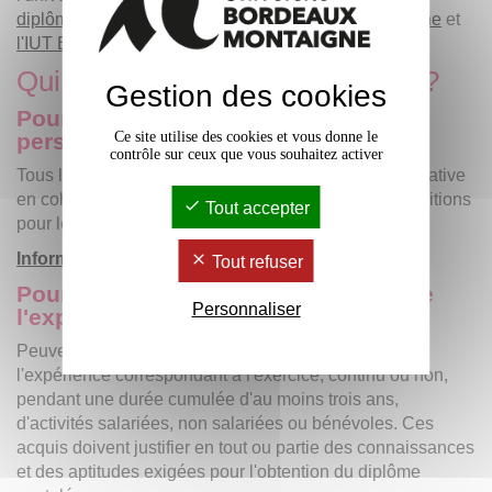
diplômes délivrés par l'Université Bordeaux Montaigne
et
l'IUT Bordeaux Montaigne.
Qui peut faire valider ses acquis ?
Gestion des cookies
Pour la VAPP (validation des acquis
personnels et professionnels)
Ce site utilise des cookies et vous donne le
contrôle sur ceux que vous souhaitez activer
Tous les candidats justifiant d'une expérience significative
en cohérence avec la formation demandée (voir conditions
Tout accepter
pour les non-titulaires du Baccalauréat ou autres).
Informations concernant la VAP
Tout refuser
Pour la VAE (validation des acquis de
Personnaliser
l'expérience)
Peuvent donner lieu à validation, les acquis de
l'expérience correspondant à l'exercice, continu ou non,
pendant une durée cumulée d'au moins trois ans,
d'activités salariées, non salariées ou bénévoles. Ces
acquis doivent justifier en tout ou partie des connaissances
et des aptitudes exigées pour l'obtention du diplôme