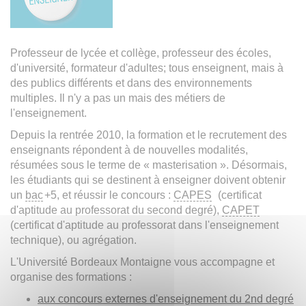
Professeur de lycée et collège, professeur des écoles,
d'université, formateur d'adultes; tous enseignent, mais à
des publics différents et dans des environnements
multiples. Il n'y a pas un mais des métiers de
l'enseignement.
Depuis la rentrée 2010, la formation et le recrutement des
enseignants répondent à de nouvelles modalités,
résumées sous le terme de « masterisation ». Désormais,
les étudiants qui se destinent à enseigner doivent obtenir
un
bac
+5, et réussir le concours :
CAPES
(certificat
d'aptitude au professorat du second degré),
CAPET
(certificat d'aptitude au professorat dans l'enseignement
technique), ou agrégation.
L'Université Bordeaux Montaigne vous accompagne et
organise des formations :
aux concours externes d'enseignement du 2nd degré