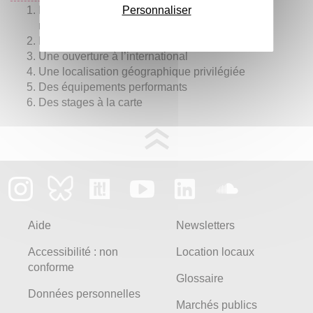
Des méthodes pédagogiques en lien avec la
Personnaliser
recherche en didactique des langues
Des tarifs d’inscriptions attractifs
Une ouverture à l’international
Une localisation géographique privilégiée
Des équipements performants
Des stages à la carte
Aide
Newsletters
Accessibilité : non
Location locaux
conforme
Glossaire
Données personnelles
Marchés publics