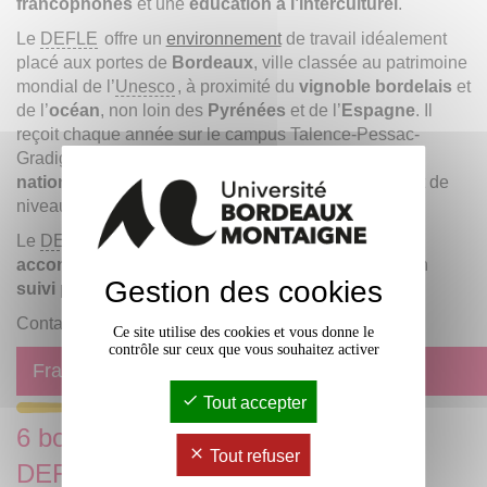
francophones
et une
éducation à l’interculturel
.
Le
DEFLE
offre un
environnement
de travail idéalement
placé aux portes de
Bordeaux
, ville classée au patrimoine
mondial de l’
Unesco
, à proximité du
vignoble bordelais
et
de l’
océan
, non loin des
Pyrénées
et de l’
Espagne
. Il
reçoit chaque année sur le campus Talence-Pessac-
Gradignan, environ
1 000 étudiants de toutes
nationalités
, de l’étudiant grand débutant à l’étudiant de
niveau expérimenté.
Le
DEFLE
c’est enfin une équipe qui
accueille
,
accompagne
et
aide
les étudiants inscrits grâce à un
Gestion des cookies
suivi personnalisé
.
Contact :
defle
@
u-bordeaux-montaigne.fr
Ce site utilise des cookies et vous donne le
contrôle sur ceux que vous souhaitez activer
Français pour non francophones
Tout accepter
6 bonnes raisons de s’inscrire au
Tout refuser
DEFLE