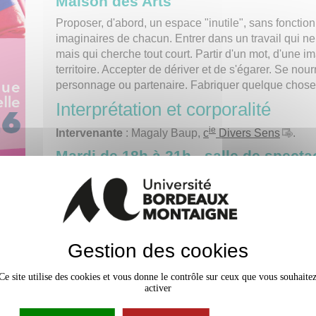
Maison des Arts
Proposer, d'abord, un espace "inutile", sans fonction
imaginaires de chacun. Entrer dans un travail qui ne
mais qui cherche tout court. Partir d'un mot, d'une im
territoire. Accepter de dériver et de s'égarer. Se nour
personnage ou partenaire. Fabriquer quelque chose q
Interprétation et corporalité
ie
Intervenante
: Magaly Baup,
c
Divers Sens
.
Mardi de 18h à 21h
- salle de specta
Maison des Arts
Cet atelier propose une rencontre avec la pratique du 
teliers
avec un accent mis autour la corporalité de l'acteur
un outil de l'expression artistique. Cet atelier donner
mises en jeu et des techniques spécifiques, des impro
Gestion des cookies
autour d'un texte dramatique ou d'une adaptation litté
a
Ce site utilise des cookies et vous donne le contrôle sur ceux que vous souhaite
activer
Les ateliers participent au festival
Lézardantes
Information complémentaire :
Service culture