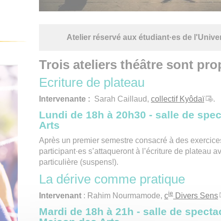
Atelier réservé aux étudiant·es de l'Univ
Trois ateliers théâtre sont pro
Ecriture de plateau
Intervenante :
Sarah Caillaud,
collectif Kyôdaï
.
Lundi de 18h à 20h30
- salle de spe
Arts
Après un premier semestre consacré à des exercices 
participant·es s’attaqueront à l’écriture de plateau a
particulière (suspens!).
La dérive comme pratique
ie
Intervenant
: Rahim Nourmamode,
c
Divers Sens
Mardi de 18h à 21h
- salle de specta