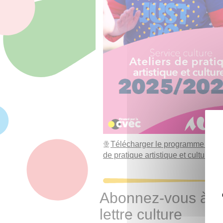
Télécharger le programme des a
de pratique artistique et culturelle
Abonnez-vous à l
lettre culture