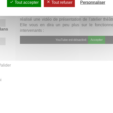
montaigne.fr
Tout accepter
Tout refuser
Personnaliser
À l'occasion du festival
Les Estudiantines
2015, 
réalisé une vidéo de présentation de l'atelier théât
Elle vous en dira un peu plus sur le fonctionne
 dans
intervenants :
YouTube est désactivé.
Accepter
i