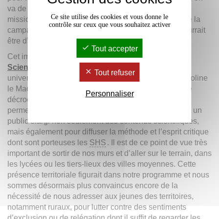
va de notre capacité à déployer les savoirs critiques,
Ce site utilise des cookies et vous donne le
mission dont nous avons beaucoup parlé au cours de la
contrôle sur ceux que vous souhaitez activer
campagne sans deviner à quel point cet impératif pourrait
être d’actualité.
Tout accepter
Cet impératif donne d’autant plus de valeur au
label
Sciences avec et pour la société
(SAPS)
que notre
Tout refuser
université a obtenu vendredi dernier. Je remercie Caroline
le Mao dont le travail d’ensemblière nous a permis de
Personnaliser
décrocher cet appel à projet. Le label
SAPS
nous
permettra de déployer des dispositifs pour proposer à un
public élargi non seulement des contenus scientifiques,
mais également pour diffuser la méthode et l’esprit critique
dont sont porteuses les
SHS
. Il est de ce point de vue très
important de sortir de nos murs et d’aller sur le terrain, dans
les lycées ou les tiers-lieux des villes moyennes. Cette
présence territoriale figurait dans notre programme et nous
sommes désormais plus convaincus encore de la
nécessité de nous adresser aux jeunes des territoires,
notamment ruraux, pour lutter contre des sentiments
d’exclusion ou de relégation dont il suffit de regarder les