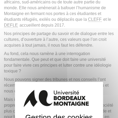
africains, sud-américains ou de toute autre partie du
monde. Elle nous amènerait à bafouer l’humanisme de
Montaigne en fermant nos portes à ces étudiantes et
étudiants réfugiés, exilés ou déplacés que la
CLEFF
et le
DEFLE
accueillent depuis 2017.
Nos principes de partage du savoir et de dialogue entre les
cultures, d’ouverture à l’autre, ces valeurs que l’on croit
acquises à tout jamais, il nous faut les défendre.
Au fond, cela nous ramène à une interrogation
fondamentale. Que peut et que doit faire une université
pour faire vivre ces principes et lutter contre une idéologie
toxique ?
Nous pouvons signer des tribunes et nos conseils l’ont
récemment fait. Nous pouvons parler dans les médias et
nous continuerons de le faire.
Mais il faut aussi et surtout œuvrer, avec nos moyens
propres, la recherche et la formation, pour bâtir une société
plus compréhensive, ouverte à la complexité du monde et
Gestion des cookies
pour former des citoyennes et des citoyens éclairés. Il en