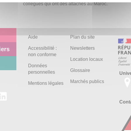
collègues qui ont des attaches au Maroc.
Aide
Plan du site
Accessibilité :
Newsletters
iers
non conforme
Location locaux
Données
Glossaire
personnelles
Univ
Marchés publics
Mentions légales
Conta