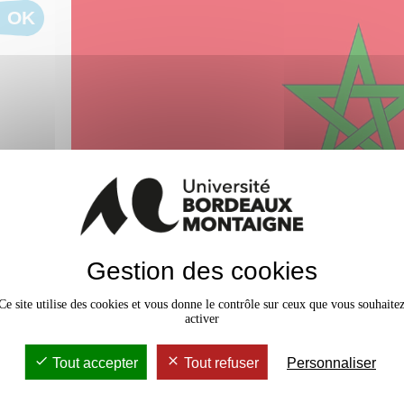
OK
Gestion des cookies
L’Université Bordeaux Montaigne exprime son sou
Ce site utilise des cookies et vous donne le contrôle sur ceux que vous souhaite
Marocaines et Marocains dans l’épreuve terrible qu
activer
tremblement de terre survenu dans la nuit du ve
septembre 2023.
Tout accepter
Tout refuser
Personnaliser
Nous pensons tout particulièrement aux étudiantes, 
partenaire l’
Université Ibn Zohr
, ainsi qu’aux proch