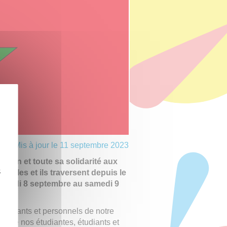
Mis à jour le 11 septembre 2023
tien et toute sa solidarité aux
z
’elles et ils traversent depuis le
ndredi 8 septembre au samedi 9
étudiants et personnels de notre
es de nos étudiantes, étudiants et