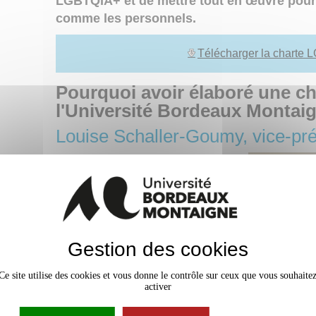
LGBTQIA+ et de mettre tout en œuvre pour
comme les personnels.
Télécharger la charte 
Pourquoi avoir élaboré une c
l'Université Bordeaux Montai
Louise Schaller-Goumy, vice-pré
"La Charte est née d'une envie, d'un
besoin de fournir à l'Université
Bordeaux Montaigne un
texte
politique de protection et de
promesses envers toute la
communauté universitaire
Gestion des cookies
LGBTQIA+
. Pour la créer, nous
avons réuni, avec Marie-Christine
Ce site utilise des cookies et vous donne le contrôle sur ceux que vous souhaite
Lipani, chargée de mission égalité et
activer
lutte contre les discriminations, des
représentants des services ainsi que