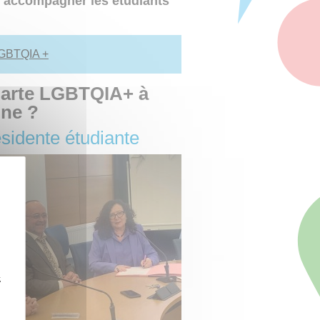
 accompagner les étudiants
LGBTQIA +
harte LGBTQIA+ à
gne ?
sidente étudiante
z