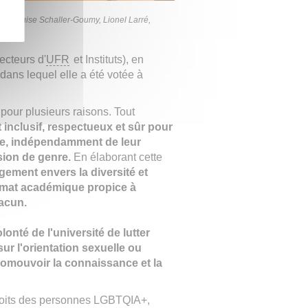
e : Louise Schaller-Goumy, Lionel Larré,
ipani
ecteurs d'
UFR
et Instituts), en
dans lequel elle a été votée à
e pour plusieurs raisons. Tout
inclusif, respectueux et sûr pour
re, indépendamment de leur
sion de genre.
En élaborant cette
ement envers la diversité et
climat académique propice à
hacun.
lonté de l'université de lutter
ur l'orientation sexuelle ou
omouvoir la connaissance et la
droits des personnes LGBTQIA+,