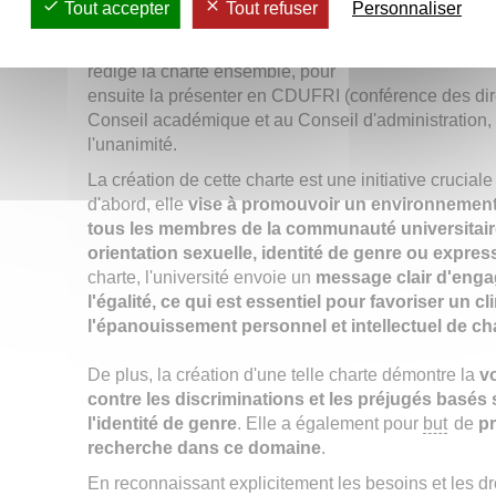
Tout accepter
Tout refuser
Personnaliser
des représentants étudiants lors de
De gauche à droit
plusieurs réunions. Nous y avons
Marie-Christine L
rédigé la charte ensemble, pour
ensuite la présenter en CDUFRI (conférence des dir
Conseil académique et au Conseil d'administration, 
l'unanimité.
La création de cette charte est une initiative crucial
d'abord, elle
vise à promouvoir un environnement 
tous les membres de la communauté universitai
orientation sexuelle, identité de genre ou expres
charte, l'université envoie un
message clair d'engag
l'égalité, ce qui est essentiel pour favoriser un 
l'épanouissement personnel et intellectuel de c
De plus, la création d'une telle charte démontre la
vo
contre les discriminations et les préjugés basés s
l'identité de genre
. Elle a également pour
but
de
pr
recherche dans ce domaine
.
En reconnaissant explicitement les besoins et les 