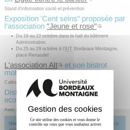
Stand d'information santé et prévention
Exposition 'Cent seins" proposée par
l'association
"Jeune et rose"
Du 18 au 22 octobre dans le hall du bâtiment
Administration
Du 25 au 29 octobre à l'
IUT
Bordeaux Montaigne,
place Renaudel
L'association Alt
et son bistrot
mobile
Cafés offerts dans le cadre des
"cafés papotes"
Distribution gratuite de goodies,
ecocup, friandises...
Gestion des cookies
Avec le soutien de l'association
La Peña
Ce site utilise des cookies et vous donne le
Une boite à don
sera mise à disposition de chacun.e
contrôle sur ceux que vous souhaitez activer
dont le
montant sera reversé intégralement à la