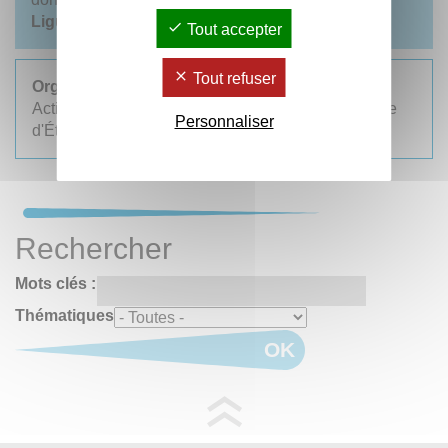
Ligue contre le cancer.
Tout accepter
Tout refuser
Organisation
Action sociale des personnels et Direction de la Vie
Personnaliser
d'Établissement et de Campus (
DIVEC
)
Rechercher
Mots clés :
Thématiques
OK