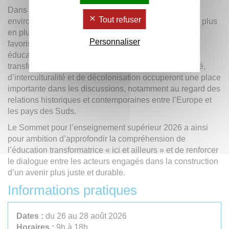
Dans un contexte où les interdépendances
Tout refuser
environnementales, économiques et sociales sont de plus
en plus fortes à l’échelle mondiale, le sommet entend
Personnaliser
favoriser les échanges internationaux autour d’une
éducation au développement durable véritablement
transformatrice. Les questions d’inclusion, de diversité,
d’interculturalité et de décolonisation occuperont une place
importante dans les discussions, notamment au regard des
relations historiques et contemporaines entre l’Europe et
les pays des Suds.
Le Sommet pour l’enseignement supérieur 2026 a ainsi
pour ambition d’approfondir la compréhension de
l’éducation transformatrice « ici et ailleurs » et de renforcer
le dialogue entre les acteurs engagés dans la construction
d’un avenir plus juste et durable.
Informations pratiques
Dates :
du 26 au 28 août 2026
Horaires :
9h à 18h