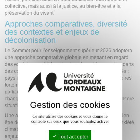
collective, mais aussi à la justice, au bien-être et à la
préservation du vivant.
Approches comparatives, diversité
des contextes et enjeux de
décolonisation
Le Sommet pour l’enseignement supérieur 2026 adoptera
une approche comparative globale en mettant en regard
des expériences d’éducation transformatrice menées dans
des contextes culturels, sociaux et économiques variés :
pays industrialisés ou principalement agricoles, territoires
fortement émetteurs de gaz à effet de serre ou
particulièrement exposés aux conséquences du
changement climatique, contextes multiculturels ou encore
Gestion des cookies
situations d’exil.
Une attention particulière sera également portée au bien-
Ce site utilise des cookies et vous donne le
contrôle sur ceux que vous souhaitez activer
être des apprenant·es, notamment aux questions d’anxiété
climatique et, plus largement, aux émotions liées aux
enjeux environnementaux.
Tout accepter