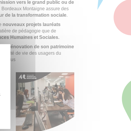
smission vers le grand public ou de
, Bordeaux Montaigne assure des
ur de la transformation sociale
.
de
nouveaux projets lauréats
atière de pédagogie que de
nces Humaines et Sociales.
leine
rénovation de son patrimoine
 qualité de vie des usagers du
 et plus
 ses
gne
lus
z
ite.
eures
s aux