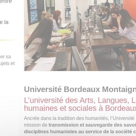
entre
e la
er sa
ujets et
Université Bordeaux Montaig
L’université des Arts, Langues, 
humaines et sociales à Bordeau
Ancrée dans la tradition des humanités, l’Universi
mission de
transmission et sauvegarde des savoi
disciplines humanistes au service de la société