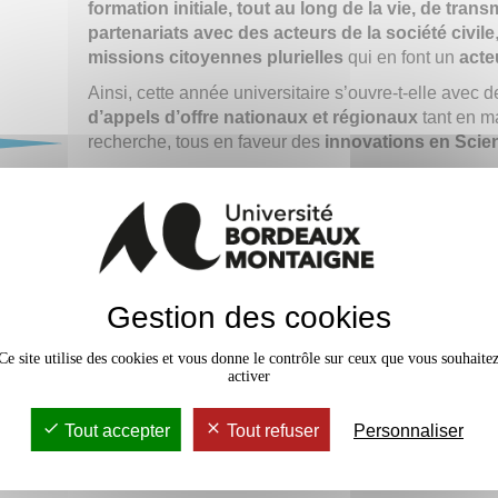
formation initiale, tout au long de la vie, de tran
partenariats avec des acteurs de la société civile
missions citoyennes plurielles
qui en font un
acte
Ainsi, cette année universitaire s’ouvre-t-elle avec 
d’appels d’offre nationaux et régionaux
tant en m
recherche, tous en faveur des
innovations en Scie
Fière de ses valeurs, Bordeaux Montaigne est en p
onal
immobilier,
étape cruciale qui permet d’améliorer la
campus tout en rendant l’université plus accueillante
performante.
En
modernisant ses équipements
ou en revisitant
la
Gestion des cookies
pratiques et offres pédagogiques, Bordeaux Montai
garantit à ses étudiant·e·s des formations toujours p
»
Ce site utilise des cookies et vous donne le contrôle sur ceux que vous souhaite
adaptées à leurs attentes et tournées vers leur réuss
se à
activer
C’est ainsi que l’université accueille dans les meill
s
conditions ses étudiant·e·s et ouvre grand ses porte
Tout accepter
Tout refuser
Personnaliser
quelque
700 étudiant·e·s supplémentaires
qui la
à la
rejoignent à la rentrée.
s