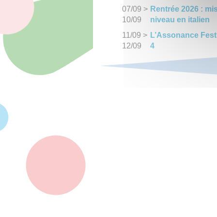
07/09
>
Rentrée 2026 : mi
10/09
niveau en italien
11/09
>
L’Assonance Fest
12/09
4