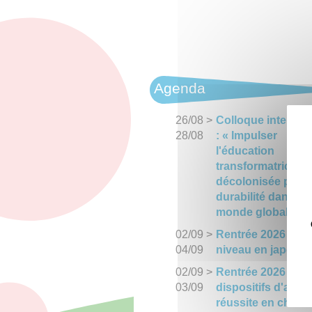
Agenda
26/08
>
Colloque internati
28/08
: « Impulser
l'éducation
transformatrice et
décolonisée pour 
durabilité dans un
monde globalisé 
02/09
>
Rentrée 2026 : mi
04/09
niveau en japonai
02/09
>
Rentrée 2026 : les
03/09
dispositifs d'aide 
réussite en chinoi