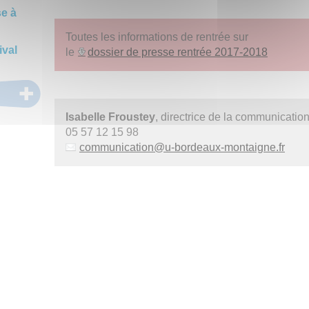
se à
Toutes les informations de rentrée sur
ival
le
dossier de presse rentrée 2017-2018
Isabelle Froustey
, directrice de la communicatio
05 57 12 15 98
communication
@
u-bordeaux-montaigne.fr