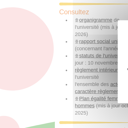
Consultez
organigramme
de
l'université (mis à jour :
2026)
rapport social unique
(concernant l'année 20
statuts de l'universit
jour : 10 novembre 202
règlement intérieur
de
l'université
l'ensemble des
actes à
caractère règlementair
Plan égalité femmes-
hommes
(mis à jour oc
2025)