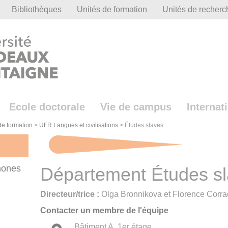
Bibliothèques
Unités de formation
Unités de recherc
Ecole doctorale
Vie de campus
Internat
de formation
>
UFR Langues et civilisations
>
Études slaves
hones
Département Études s
Directeur/trice :
Olga Bronnikova et Florence Corr
Contacter un membre de l'équipe
Bâtiment A, 1er étage.