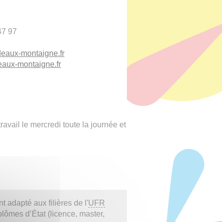
47 97
deaux-montaigne.fr
eaux-montaigne.fr
ravail le mercredi toute la journée et
 adapté aux filières de l'
UFR
plômes d’État (licence, master,