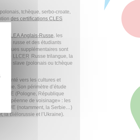
polonais, tchèque, serbo-croate,
ntion
des certifications CLES
.
u
e et
LEA Anglais-Russe
, les
ait du russe et des étudiants
écifiques supplémentaires sont
icence
LLCER
Russe trilangue, la
angue slave (polonais ou tchèque
z
t orienté vers les cultures et
lkanique. Son périmètre d’étude
de l’UE (Pologne, République
e européenne de voisinage» : les
 à l’UE (notamment, la Serbie…)
, la Biélorussie et l’Ukraine).