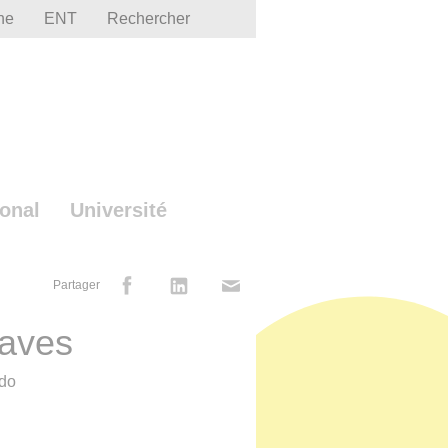
he
ENT
Rechercher
ional
Université
Partager
laves
ado