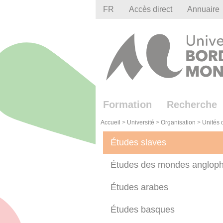
Gestion des cookies
FR
Accès direct
Annuaire
Formation
Recherche
Accueil
>
Université
>
Organisation
>
Unités 
Études slaves
Études des mondes anglop
Études arabes
Études basques