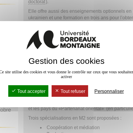
doctorat
).
Elle offre aussi des enseignements optionnels en 
ukrainien et une formation en trois ans pour l'obte
(russe, polonais) et CLUB (tchèque, serbo-croate)
 avril
Dans le cadre des licences
LLCER Russe trilang
études slaves accueille des étudiants ayant déjà f
grands débutants. Des heures d'enseignement sp
23)
proposées aux étudiants grands-débutants. En L
é
(mis à
Gestion des cookies
formation inclut l'enseignement d'une deuxième l
3)
ou serbo-croate).
Ce site utilise des cookies et vous donne le contrôle sur ceux que vous souhaite
Le
Master Etudes slaves : monde est-européen
es
activer
civilisations de l’Europe orientale, centrale et ba
inclut la Russie, les pays slavophones membres 
Tout accepter
Tout refuser
Personnaliser
e
tchèque…) et les régions ciblées par la «Politiqu
pays des Balkans occidentaux en voie d’adhésion
et les pays du «Partenariat oriental» (en particulier
tobre
Trois spécialisations en M2 sont proposées :
Coopération et médiation