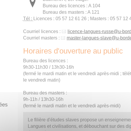
Bureau des licences : A 104
Bureau des masters : A 121
Tél :
Licences : 05 57 12 61 26 ; Masters : 05 57 12 
Courriel licences :
licence-langues-russe
@
u-bor
Courriel masters :
master-langues-slave
@
u-bord
Horaires d'ouverture au public
Bureau des licences :
9h30-11h30 / 13h30-16h
(fermé le mardi matin et le vendredi après-midi ; télét
le vendredi matin)
Bureau des masters :
9h-11h / 13h30-16h
ées
(fermé le mardi matin et le vendredi après-midi)
Le filière d'études slaves propose un enseignement
Langues et civilisations, et débouchant sur des di