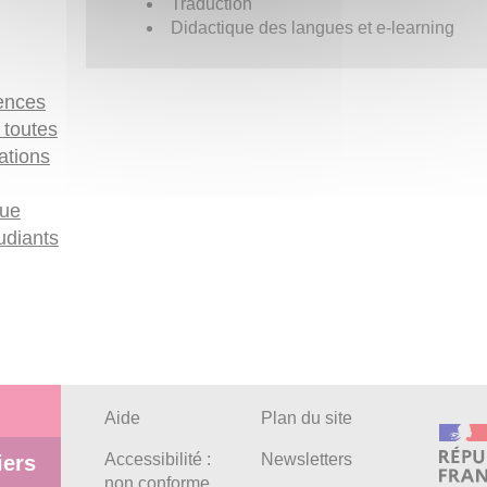
Traduction
Didactique des langues et e-learning
lences
 toutes
ations
que
udiants
Aide
Plan du site
Accessibilité :
Newsletters
iers
non conforme