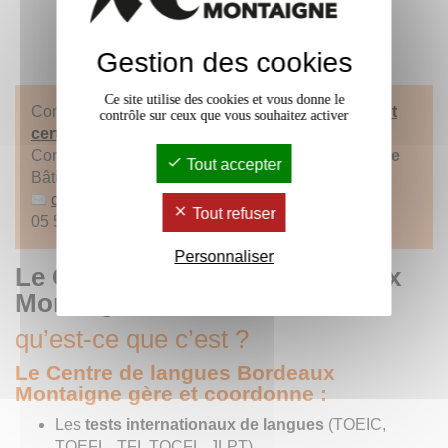
Gestion des cookies
Ce site utilise des cookies et vous donne le
Consultez la rubrique
Cours du soir en langues et
contrôle sur ceux que vous souhaitez activer
certificats
Contact :
Centre de langues Bordeaux Montaigne
Tout accepter
Bâtiment A, Bureaux A 107/105
clbm
@
u-bordeaux-montaigne.fr
Tout refuser
05 57 12 10 95 / 15 35
Personnaliser
Le Centre de langues Bordeaux
Montaigne,
qu’est-ce que c’est ?
Le Centre de langues Bordeaux
Montaigne gère et coordonne :
Les
tests internationaux de langues
(TOEIC,
TOEFL
, TFI, TOCFL, JLPT)