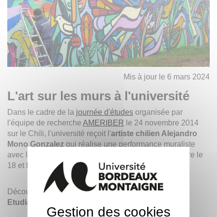
Mis à jour le 6 mars 2024
L'art sur les murs à l'université
Dans le cadre de la
journée d'études
organisée par
l'équipe de recherche
AMERIBER
le 24 novembre 2014
sur le Chili, l'université reçoit l'
artiste chilien Alejandro
Mono Gonzalez
qui réalise une performance muraliste
avec les étudiants d’espagnol et d'arts plastiques entre le
18 et le 24 novembre 2014.
Découvrez les nouveaux murs de la
Maison des
Etudiants et de l'amphi 700.
Gestion des cookies