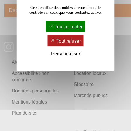
Ce site utilise des cookies et vous donne le
Découvrez les fresques de Mono Gonzalez
contrôle sur ceux que vous souhaitez activer
Tout accepter
Tout refuser
Personnaliser
Aide
Newsletters
Accessibilité : non
Location locaux
conforme
Glossaire
Données personnelles
Marchés publics
Mentions légales
Plan du site