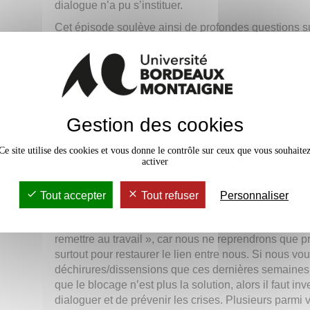
dialogue n’a pu s’instituer.
Cet épisode soulève ainsi de profondes questions sur
universitaire. Le blocage était historiquement l’outil u
capacité à rallier tenaient à son exceptionnalité. Ban
social et ne rallie plus les syndicats ; construit con
représentative, il instaure un ersatz démocratique où
droit de cité ; mené au nom du droit d’expression, i
série de droits fondamentaux. Chacun comprendra qu
Gestion des cookies
occupation illégale des locaux engendrera désormais
Ce site utilise des cookies et vous donne le contrôle sur ceux que vous souhaite
Solliciter la police est, à Bordeaux Montaigne, un 
activer
prédécesseurs n’a engagé le cœur léger. Ma décision
prise au regard des dangers que courait notre comm
Tout accepter
Tout refuser
Personnaliser
en terme moral, surtout.
C’est pourquoi nous devons tout de suite penser à
remettre au travail », car nous ne reprendrons que p
surtout pour restaurer le lien entre nous. Si nous vo
déchirures/dissensions que ces dernières semaines
que le blocage n’est plus la solution, alors il faut i
dialoguer et de prévenir les crises. Plusieurs parmi vo