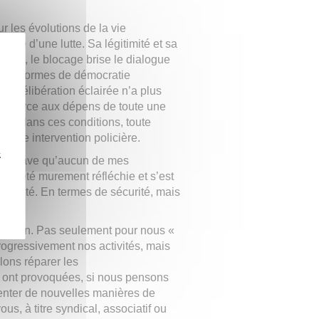
 les évolutions de la vie
ltime d’une lutte. Sa légitimité et sa
alisé, le blocage brise le dialogue
tre les formes de démocratie
 la délibération éclairée n’a plus
l s’exerce aux dépens de toute une
e, dans ces conditions, toute
 une intervention policière.
z
acte grave qu’aucun de mes
 a été murement réfléchie et s’est
unauté. En termes de sécurité, mais
 demain. Pas seulement pour nous «
rogressivement nos activités, mais
ulons réparer les
 ont provoquées, si nous pensons
nventer de nouvelles manières de
us, à titre syndical, associatif ou