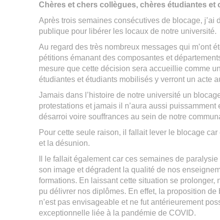
Chères et chers collègues, chères étudiantes et 
Après trois semaines consécutives de blocage, j’ai d
publique pour libérer les locaux de notre université.
Au regard des très nombreux messages qui m’ont été
pétitions émanant des composantes et départements, 
mesure que cette décision sera accueillie comme un
étudiantes et étudiants mobilisés y verront un acte au
Jamais dans l’histoire de notre université un blocag
protestations et jamais il n’aura aussi puissammen
désarroi voire souffrances au sein de notre communau
Pour cette seule raison, il fallait lever le blocage car
et la désunion.
Il le fallait également car ces semaines de paralysie
son image et dégradent la qualité de nos enseignem
formations. En laissant cette situation se prolonger
pu délivrer nos diplômes. En effet, la proposition d
n’est pas envisageable et ne fut antérieurement poss
exceptionnelle liée à la pandémie de COVID.