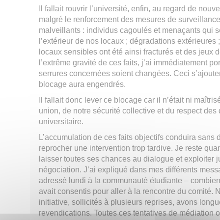
Il fallait rouvrir l’université, enfin, au regard de nou
malgré le renforcement des mesures de surveillance
malveillants : individus cagoulés et menaçants qui se
l’extérieur de nos locaux ; dégradations extérieures ;
locaux sensibles ont été ainsi fracturés et des jeux 
l’extrême gravité de ces faits, j’ai immédiatement p
serrures concernées soient changées. Ceci s’ajouter
blocage aura engendrés.
Il fallait donc lever ce blocage car il n’était ni maîtris
union, de notre sécurité collective et du respect des 
universitaire.
L’accumulation de ces faits objectifs conduira sans
reprocher une intervention trop tardive. Je reste quan
laisser toutes ses chances au dialogue et exploiter 
négociation. J’ai expliqué dans mes différents mes
adressé lundi à la communauté étudiante – combien d
avait consentis pour aller à la rencontre du comité. 
initiative, sollicités à plusieurs reprises, avons lon
revendications. Toutes ces tentatives de médiation o