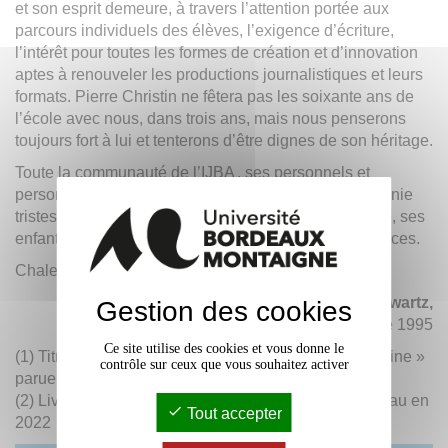
et son esprit demeure, à travers l’attention portée aux
parcours individuels des élèves, l’exigence d’écriture,
l’intérêt pour toutes les formes de création et d’innovation
aptes à renouveler les productions journalistiques et leurs
formats. Pierre Christin ne fêtera pas les soixante ans de
l’école avec nous, dans trois ans, mais nous penserons
toujours fort à lui et tenterons d’être dignes de son héritage.
Toute la communauté de l’
IJBA
, ses personnels et
personnels retraités, élèves et diplômés, partage l’infinie
tristesse de Florence, son épouse, d’Olivier et Angèle, ses
enfants, et leur présente ses plus sincères condoléances.
Chaleureuses pensées, sur quelques notes de jazz.
Arnaud Schwartz,
Gestion des cookies
directeur de l’
IJBA
, diplômé 1995
Ce site utilise des cookies et vous donne le
(1) Titre du tome 2 de la série BD « Valérian et Laureline »
contrôle sur ceux que vous souhaitez activer
parue aux éditions Dargaud
(2) Livre d’entretiens paru aux éditions Le Bord de l’eau en
Tout accepter
2022