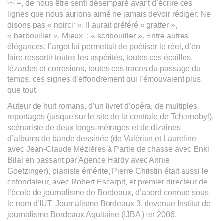
(1)
–, de nous être senti désemparé avant d’écrire ces
lignes que nous aurions aimé ne jamais devoir rédiger. Ne
disons pas « noircir ». Il aurait préféré « gratter »,
« barbouiller ». Mieux : « scribouiller ». Entre autres
élégances, l’argot lui permettait de poétiser le réel, d’en
faire ressortir toutes les aspérités, toutes ces écailles,
lézardes et corrosions, toutes ces traces du passage du
temps, ces signes d’effondrement qui l’émouvaient plus
que tout.
Auteur de huit romans, d’un livret d’opéra, de multiples
reportages (jusque sur le site de la centrale de Tchernobyl),
scénariste de deux longs-métrages et de dizaines
d’albums de bande dessinée (de Valérian et Laureline
avec Jean-Claude Mézières à Partie de chasse avec Enki
Bilal en passant par Agence Hardy avec Annie
Goetzinger), pianiste émérite, Pierre Christin était aussi le
cofondateur, avec Robert Escarpit, et premier directeur de
l’école de journalisme de Bordeaux, d’abord connue sous
le nom d’
IUT
Journalisme Bordeaux 3, devenue Institut de
journalisme Bordeaux Aquitaine (
IJBA
) en 2006.