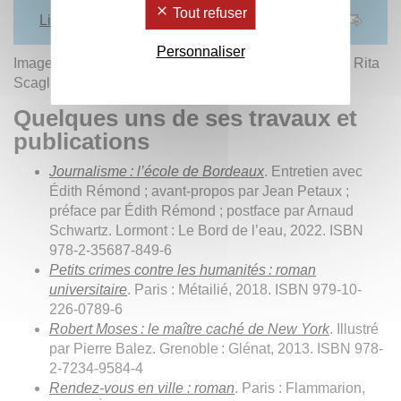
Tout refuser
Lire l'hommage complet sur le site web de l'IJBA
Personnaliser
Image d'illustration : Pierre Christin, photographié par Rita
Scaglia pour Dargaud
Quelques uns de ses travaux et
publications
Journalisme : l’école de Bordeaux
. Entretien avec
Édith Rémond ; avant-propos par Jean Petaux ;
préface par Édith Rémond ; postface par Arnaud
Schwartz. Lormont : Le Bord de l’eau, 2022. ISBN
978-2-35687-849-6
Petits crimes contre les humanités : roman
universitaire
. Paris : Métailié, 2018. ISBN 979-10-
226-0789-6
Robert Moses : le maître caché de New York
. Illustré
par Pierre Balez. Grenoble : Glénat, 2013. ISBN 978-
2-7234-9584-4
Rendez-vous en ville : roman
. Paris : Flammarion,