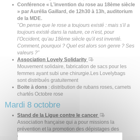
Conférence « L’invention du rose au 18ème siècle
» par Aurélia Gaillard, de 12h30 à 13h, auditorium
de la MDE.
"On pense que le rose a toujours existé : mais s'il a
toujours existé dans la nature, ce n'est, pour
l'Occident, qu'au 18ème siècle qu'il est inventé.
Comment, pourquoi ? Quel est alors son genre ? Ses
valeurs ?"
Association Lovely Solidarity
Mouvement solidaire, fabrication de sacs pour les
femmes ayant subi une chirurgie.Les Lovelybags
sont distribués gratuitement
Boite à dons
: distribution de rubans roses, carnets
chartés Octobre rose
Mardi 8 octobre
Stand de la Ligue contre le cancer
Association française qui a pour missions la
prévention et la promotion des dépistages des
cancers