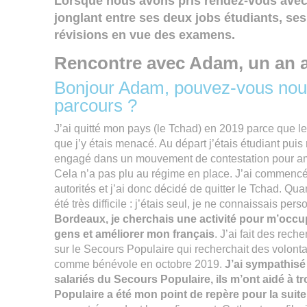
Lorsque nous avons pris rendez-vous avec A
jonglant entre ses deux jobs étudiants, ses
révisions en vue des examens.
Rencontre avec Adam, un an 
Bonjour Adam, pouvez-vous nous
parcours ?
J’ai quitté mon pays (le Tchad) en 2019 parce que le 
que j’y étais menacé. Au départ j’étais étudiant pui
engagé dans un mouvement de contestation pour amé
Cela n’a pas plu au régime en place. J’ai commencé
autorités et j’ai donc décidé de quitter le Tchad. Qua
été très difficile : j’étais seul, je ne connaissais per
Bordeaux, je cherchais une activité pour m’occupe
gens et améliorer mon français
. J’ai fait des rech
sur le Secours Populaire qui recherchait des volont
comme bénévole en octobre 2019.
J’ai sympathisé
salariés du Secours Populaire, ils m’ont aidé à 
Populaire a été mon point de repère pour la suite