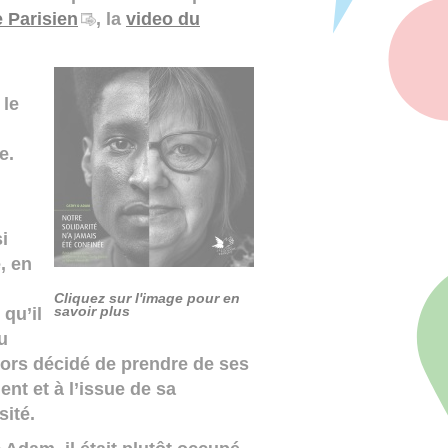
 Parisien
, la
video du
 le
e.
i
, en
Cliquez sur l'image pour en
qu’il
savoir plus
u
lors décidé de prendre de ses
nt et à l’issue de sa
ité.