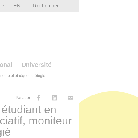
he
ENT
Rechercher
ional
Université
r en bibliothèque et réfugié
Partager
étudiant en
ciatif, moniteur
gié