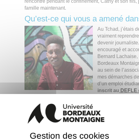
rencontré pendant le confinement, Cathy et son fils, 
famille maintenant.
Qu’est-ce qui vous a amené dans
Au Tchad, j’étais dé
vraiment reprendre
devenir journalist
encouragé et acco
Bernard Lachaise, 
Bordeaux Montaig
au sein de l’associ
mes démarches de 
d’un emploi étudian
inscrit au
DEFLE d
améliorer mon français en cours du soir. Puis en ju
Bordeaux Montaigne pour étudier dans la filière H
Comment s’est passée cette pr
À la rentrée tout s’est bien passé, l’organisation d
deux m’a permis de rencontrer des amis. Puis avec l
Gestion des cookies
à distance, cela a été un peu plus difficile, malgré l