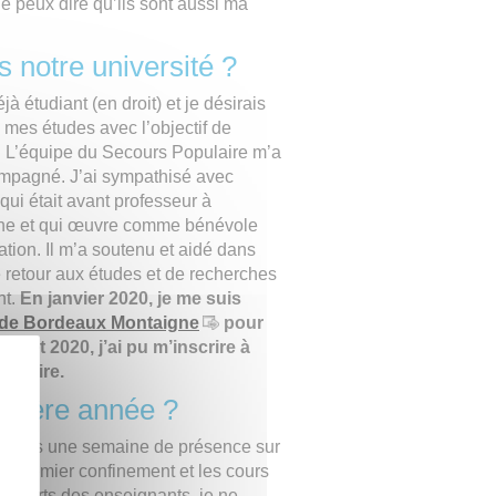
je peux dire qu’ils sont aussi ma
 notre université ?
jà étudiant (en droit) et je désirais
 mes études avec l’objectif de
e. L’équipe du Secours Populaire m’a
mpagné. J’ai sympathisé avec
qui était avant professeur à
ne et qui œuvre comme bénévole
ation. Il m’a soutenu et aidé dans
retour aux études et de recherches
t.
En janvier 2020, je me suis
e Bordeaux Montaigne
pour
illet 2020, j’ai pu m’inscrire à
istoire.
emière année ?
es cours une semaine de présence sur
e premier confinement et les cours
es efforts des enseignants, je ne