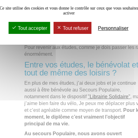
comprenais pas toujours, même si je suis habitué m
Ce site utilise des cookies et vous donne le contrôle sur ceux que vous souhaite
activer
emploi à la bibliothèque, on peut dire que j’ ai
Temporaire"
: soit pour y suivre mes cours, soit
D’ailleurs, j’ai découvert ce nouveau métier et cela 
Tout accepter
Tout refuser
Personnaliser
d’équipe est très motivant. J’envisage d’orienter m
renseigne à ce sujet.
Pour revenir aux études, comme je dois passer les ra
énormément.
Entre vos études, le bénévolat et
tout de même des loisirs ?
En plus de mes études, j’ai deux jobs et je continue
aussi à être bénévole au Secours Populaire,
notamment dans le dispositif
"Librairie Solidaire"
, m
j’aime bien faire du vélo, Je peux me déplacer plus v
et c’est agréable comme moyen de transport.
Pour l
moment, le diplôme c’est vraiment l’objectif
principal de ma vie.
Au secours Populaire, nous avons ouvert