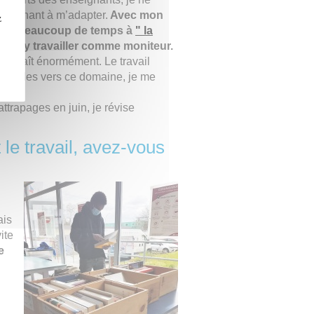
aintenant à m’adapter.
Avec mon
z
 passé beaucoup de temps à
" la
 pour y travailler comme moniteur.
me plaît énormément. Le travail
es études vers ce domaine, je me
ttrapages en juin, je révise
 le travail, avez-vous
ais
ite
e