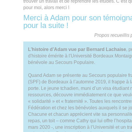
trouver un travail et de reprendre les études. C’est
pour moi, alors merci !
Merci à Adam pour son témoign
pour la suite !
Propos recueillis 
L’histoire d’Adam vue par Bernard Lachaise
, 
d'histoire émérite à l'Université Bordeaux Montaig
bénévole au Secours Populaire.
Quand Adam se présente au Secours populaire fr
(SPF) de Bordeaux à l’automne 2019, il frappe à 
porte. Le jeune tchadien, muni d’un visa étudiant
ressources, découvre immédiatement ce que veule
« solidarité » et « fraternité ». Toutes les rencontre
Fédération et chez les bénévoles auxquels il se join
Chacune et chacun apprécient vite sa personnalité 
repas, un toit – comme Cathy qui lui offre l’hospita
mars 2020 -, une inscription à l’Université et un tr