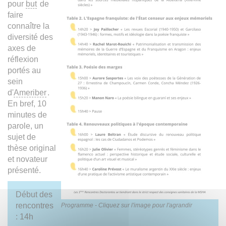
pour
but
de
faire
connaître la
diversité des
axes de
réflexion
portés au
sein
d'
Ameriber
.
En bref, 10
minutes de
parole, un
sujet de
thèse original
et novateur
présenté.
Début des
rencontres
Programme - Cliquez sur l'image pour l'agrandir
: 14h