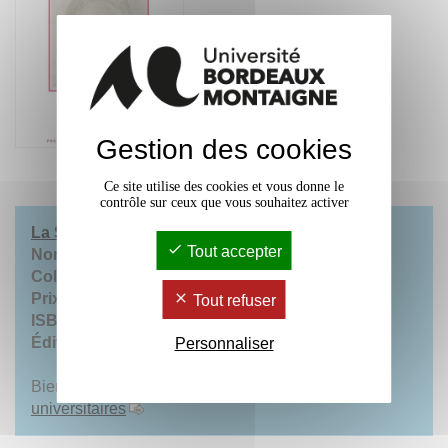
Gestion des cookies
Ce site utilise des cookies et vous donne le
contrôle sur ceux que vous souhaitez activer
La Suggestion
Tout accepter
Nombre de pages
: 450
Collection
: Modernités 47
Prix :
26,00 €
Tout refuser
ISBN
: 979-10-300-0857-9
Éditions :
Presses universitaires de Bordeaux
Personnaliser
Bientôt disponible
dans vos bibliothèques
universitaires