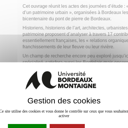
Cet ouvrage réunit les actes des journées d’étude : « 
d’un patrimoine urbain », organisées à Bordeaux les
bicentenaire du pont de pierre de Bordeaux.
Historiens, historiens de l’art, architectes, urbanist
patrimoine proposent d’analyser à travers 17 contrib
essentiellement françaises, les « relations organiques
franchissements de leur fleuve ou leur rivière.
Un champ de recherche encore peu exploré jusqu’ici e
spécialisé, satisfera aussi les Bordelais mais enco
de la gestion urbaine actuelle ainsi qu’un public éla
entre les villes et leurs infrastructures.
Sylvain Schoonbaert
est ingénieur principal 
Gestion des cookies
l’urbanisme.
Ce site utilise des cookies et vous donne le contrôle sur ceux que vous souhaite
activer