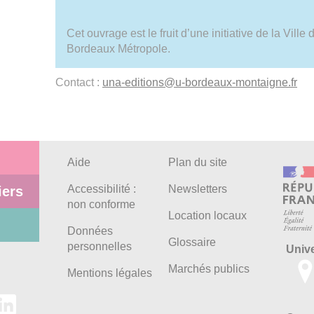
Cet ouvrage est le fruit d’une initiative de la Vill
Bordeaux Métropole.
Contact :
una-editions
@
u-bordeaux-montaigne.fr
Aide
Plan du site
Accessibilité :
Newsletters
iers
non conforme
Location locaux
Données
Glossaire
personnelles
Univ
Marchés publics
Mentions légales