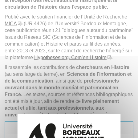
la réception des reconstitutions historiques et la
circulation de l’histoire dans l’espace public.
Publié avec le soutien financier de l’Unité de Recherche
MICA
(UR 4426) de l’Université Bordeaux Montaigne,
cette publication réunit 21 "dialogues autour du patrimoine"
issus du Réseau SIC (Sciences de l’information et de la
communication) et Histoire et parus au fil des années,
entre 2013 et 2023, sur le carnet de recherche hébergé sur
la plateforme
Hypotheses.org, Com’en Histoire
.
Il rassemble les contributions de
chercheurs en Histoire
(au sens large du terme), en
Sciences de l’information et
de la communication
, ainsi que de
professionnels
œuvrant dans le monde muséal et patrimonial en
France.
Les textes, sources et références bibliographiques
ont été mis à jour, afin de rendre ce
livre pleinement
actuel et utile, tant aux professionnels, aux
universitaires, étudiants et publics intéressés.
Accéder à la table des matières