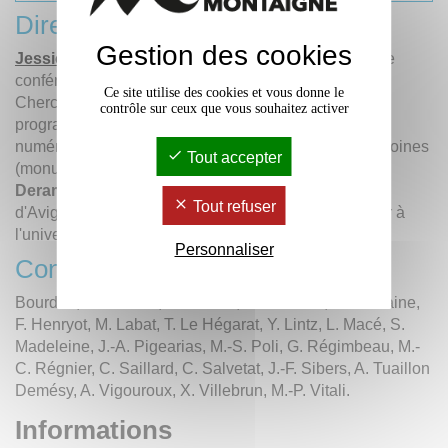
Direction
Gestion des cookies
Jessica de Bideran
- maîtresse de conférences de
conférences à l'Université Bordeaux Montaigne.
Ce site utilise des cookies et vous donne le
Chercheuse au
MICA
, elle participe ainsi à plusieurs
contrôle sur ceux que vous souhaitez activer
programmes de recherche où il est question de
numérisation et de valorisation numérique des patrimoines
Tout accepter
(monumental, documentaire, littéraire, etc.)...,
Julie
Deramond
- maître de conférences à l'université
Tout refuser
d'Avignon,
Patrick Fraysse
- professeur et chercheur à
l'université Toulouse 3 Paul Sabatier.
Personnaliser
Contributions
Bourdaa, E. Cavalié, R. Cazals, J. Davallon, M. Fontaine,
F. Henryot, M. Labat, T. Le Hégarat, Y. Lintz, L. Macé, S.
Madeleine, J.-A. Pigearias, M.-S. Poli, G. Régimbeau, M.-
C. Régnier, C. Saillard, C. Salvetat, J.-F. Sibers, A. Tuaillon
Demésy, A. Vigouroux, X. Villebrun, M.-P. Vitali.
Informations