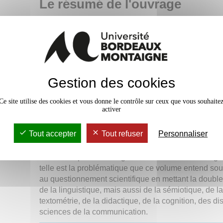
Le résumé de l'ouvrage
Dans la quête des constituants ultimes du langage,
l’hypothèse de la double articulation se veut une ré
économique à la question de la compositionalité du 
le morphème serait la plus petite unité signifiante de
chaîne parlée. Contre les pièges de l’ethnocentrism
linguistique, Lacan invoque le cas du mandarin, pui
Gestion des cookies
satirise : « Alors la double articulation, elle est mar
là ». Au-delà du ton ouvertement polémique des pr
Ce site utilise des cookies et vous donne le contrôle sur ceux que vous souhaite
psychanalyste, qui finira par déclarer « … la double
activer
articulation, on en crève ! », la question mérite d’êtr
posée : peut-on postuler un autre modèle sémiotique
Tout accepter
Tout refuser
Personnaliser
partant, une autre concevabilité du signe ?
Penser / repenser la segmentation de la chaîne signi
telle est la problématique que ce volume entend so
au questionnement scientifique en mettant la double
de la linguistique, mais aussi de la sémiotique, de l
textométrie, de la didactique, de la cognition, des di
sciences de la communication.