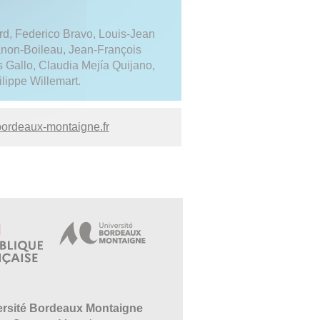
d, Federico Bravo, Louis-Jean
anon-Boileau, Jean-François
 Gallo, Claudia Mejía Quijano,
lippe Willemart.
bordeaux-montaigne.fr
ersité Bordeaux Montaigne