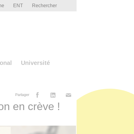
he
ENT
Rechercher
ional
Université
Partager
 on en crève !