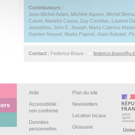
Contributeurs :
Jean-Michel Adam, Michèle Aquien, Michel Bernar
Calvet, Mariella Causa, Guy Cornillac, Laurent D
Jeandillou, John E. Joseph, Maria Caterina Manes
Damien Nouvel, Marko Pajević, Alain Rabatel, Phi
Contact :
Federico Bravo -
federico.bravo
@
u-
Aide
Plan du site
Accessibilité :
Newsletters
iers
non conforme
Location locaux
Données
Glossaire
personnelles
Univ