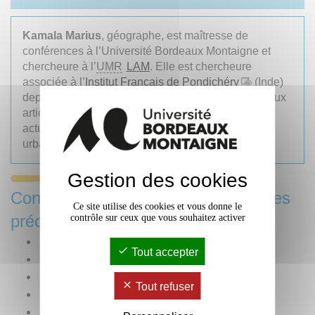
Kamala Marius
, géographe, est maîtresse de
conférences à l’Université Bordeaux Montaigne et
chercheure à l’
UMR
LAM
. Elle est chercheure
associée à l’
Institut Français de Pondichéry
(Inde)
depuis une trentaine d’années. Auteure de nombreux
articles et ouvrages sur l’Inde, elle poursuit
actuellement des recherches sur les dynamiques
urbaines indiennes.
Gestion des cookies
Consulter les publications des années
Ce site utilise des cookies et vous donne le
précédentes
contrôle sur ceux que vous souhaitez activer
Année 2025
Tout accepter
Année 2024
Année 2023
Tout refuser
Année 2022
Année 2021