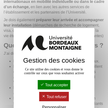
internationaux en mobilité individuelle ou dans le cadre
d’un échange,
en lien avec les autres services de
l’établissement et les partenaires de l’Université.
Je dois également
préparer leur arrivée et accompagner
leur installation
(démarches de recherche de logement,
visa, couverture maladie, etc.) et leur intégration dans la
vie étudiante, de campus (culture, associations étudiantes)
Quels sont vos projets en cours ?
J’ai différents projets en cours :
Gestion des cookies
Mettre à jour le guide des étudiants internationaux.
Rencontrer les collègues des services qui travaillent
Ce site utilise des cookies et vous donne le
en lien avec les étudiants afin de coordonner les
contrôle sur ceux que vous souhaitez activer
actions mises en place au sein de l’International
Welcome Desk avec leur offre de service.
Tout accepter
Préparer la rentrée des étudiants internationaux
arrivant à l’université au second semestre.
Tout refuser
Lancer la plateforme de parrainage (Tandem) en
faisant la promotion de cet outil auprès des étudiants
Personnaliser