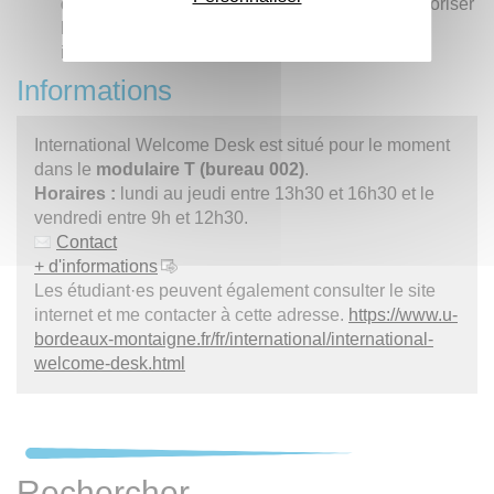
de l’Université Bordeaux Montaigne, afin de favoriser
leur engagement vis-à-vis des étudiants
internationaux.
Informations
International Welcome Desk est situé pour le moment
dans le
modulaire T (bureau 002)
.
Horaires :
lundi au jeudi entre 13h30 et 16h30 et le
vendredi entre 9h et 12h30.
Contact
+ d'informations
Les étudiant·es peuvent également consulter le site
internet et me contacter à cette adresse.
https://www.u-
bordeaux-montaigne.fr/fr/international/international-
welcome-desk.html
Rechercher