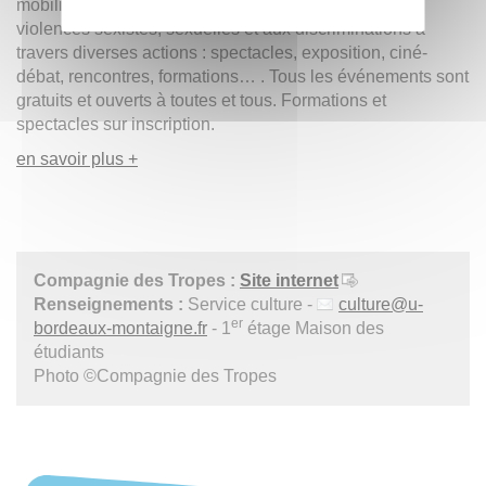
mobilise autour d'une semaine de sensibilisation aux
violences sexistes, sexuelles et aux discriminations à
travers diverses actions : spectacles, exposition, ciné-
débat, rencontres, formations… . Tous les événements sont
gratuits et ouverts à toutes et tous. Formations et
spectacles sur inscription.
en savoir plus +
Compagnie des Tropes :
Site internet
Renseignements :
Service culture -
culture
@
u-
er
bordeaux-montaigne.fr
- 1
étage Maison des
étudiants
Photo ©Compagnie des Tropes