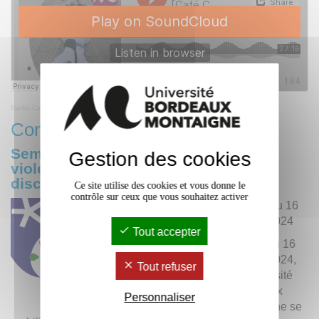
Radio Campus Bordeaux
·
[Café Campus] Interview : La compagnie des Tropes
Consultez le programme
Semaine de sensibilisation aux
Gestion des cookies
violences sexistes, sexuelles et aux
discriminations
Ce site utilise des cookies et vous donne le
contrôle sur ceux que vous souhaitez activer
Du 12 au 16
février 2024
Tout accepter
Du 12 au 16
février 2024,
Tout refuser
l'Université
Bordeaux
Personnaliser
Montaigne se