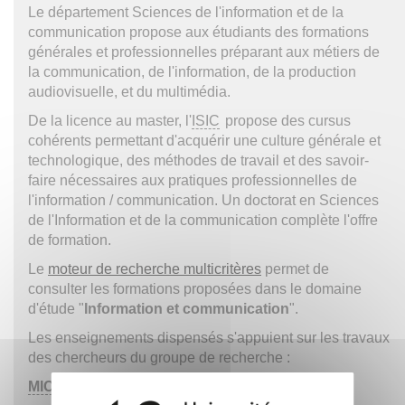
Le département Sciences de l'information et de la
communication propose aux étudiants des formations
générales et professionnelles préparant aux métiers de
la communication, de l'information, de la production
audiovisuelle, et du multimédia.
De la licence au master, l'
ISIC
propose des cursus
cohérents permettant d'acquérir une culture générale et
technologique, des méthodes de travail et des savoir-
faire nécessaires aux pratiques professionnelles de
l'information / communication. Un doctorat en Sciences
de l'Information et de la communication complète l'offre
de formation.
Le
moteur de recherche multicritères
permet de
consulter les formations proposées dans le domaine
d'étude "
Information et communication
".
Les enseignements dispensés s'appuient sur les travaux
des chercheurs du groupe de recherche :
MICA
:
Médiation, Information, Communication, Art