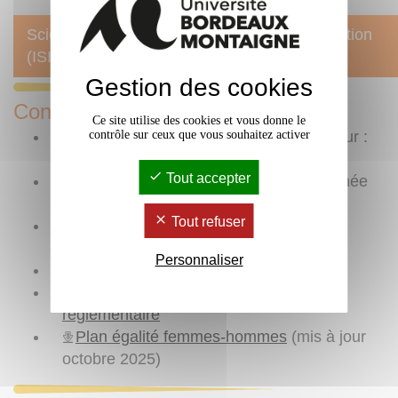
Sciences de l'information et de la communication
(ISIC)
Gestion des cookies
Consultez
Ce site utilise des cookies et vous donne le
organigramme
de l'université (mis à jour :
contrôle sur ceux que vous souhaitez activer
avril 2026)
Tout accepter
rapport social unique
(concernant l'année
2023)
Tout refuser
statuts de l'université
(mis à jour : 10
novembre 2023)
Personnaliser
règlement intérieur
de l'université
l'ensemble des
actes à caractère
règlementaire
Plan égalité femmes-hommes
(mis à jour
octobre 2025)