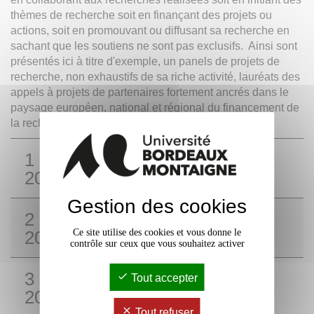
thèmes de recherche soit en finançant des projets ou
actions, soit en promouvant ou diffusant sa recherche en
sachant que les soutiens ne sont pas exclusifs. Ainsi sont
présentés ici à titre d'exemple, un panels de projets de
recherche, non exhaustifs de sa riche activité, lauréats des
appels à projets de partenaires fortement ancrés dans le
paysage européen, national et régional du financement de
la recherche.
1 - Les Lauréats de l'année
2021-2022
Gestion des cookies
2 - Les Lauréats de l'année
Ce site utilise des cookies et vous donne le
2022-2023
contrôle sur ceux que vous souhaitez activer
3 - Les Lauréats de l'année
Tout accepter
2023-2024
Tout refuser