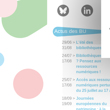
Actus des BU
29/06
>
L'été des
31/08
bibliothèques
24/07
>
Bibliothèques fe
17/08
? Pensez aux
ressources
numériques !
25/07
>
Accès aux ressou
17/08
numériques pertu
du 25 juillet au 17
18/09
>
Journées
19/09
européennes du
patrimoine : à la