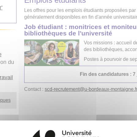
Emplois étudiants
t"
Les offres pour les emplois étudiants proposées par 
généralement disponibles en fin d'année universitair
Job étudiant : monitrices et moniteu
bibliothèques de l'université
Vos missions : accueil d
des bibliothèques, acc
e
Postes à pourvoir de se
ion du
Fin des candidatures : 7 
ravail
Contact :
scd-recrutement
@
u-bordeaux-montaigne.f
èques