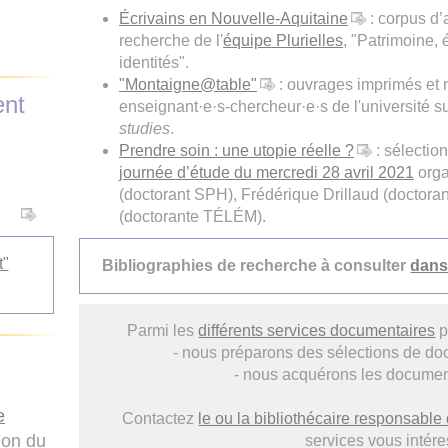
Écrivains en Nouvelle-Aquitaine
: corpus d’
recherche de l'
équipe Plurielles
, "Patrimoine, 
identités".
"Montaigne@table"
: ouvrages imprimés et 
ent
enseignant·e·s-chercheur·e·s de l'université sur
studies
.
Prendre soin : une utopie réelle ?
: sélectio
journée d’étude du mercredi 28 avril 2021
orga
(doctorant SPH), Frédérique Drillaud (doctora
(doctorante TÉLÉM).
t"
Bibliographies de recherche à consulter
dans
Parmi les
différents services documentaires
p
- nous préparons des sélections de d
- nous acquérons les docume
e
Contactez
le ou la bibliothécaire responsabl
ion du
services vous intére