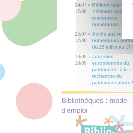
24/07
>
Bibliothèques fe
17/08
? Pensez aux
ressources
numériques !
25/07
>
Accès aux ressou
17/08
numériques pertu
du 25 juillet au 17
18/09
>
Journées
19/09
européennes du
patrimoine : à la
recherche du
patrimoine perdu 
Bibliothèques : mode
d'emploi