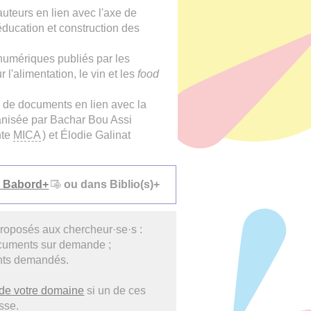
auteurs en lien avec l'axe de
éducation et construction des
numériques publiés par les
 l'alimentation, le vin et les
food
n de documents en lien avec la
nisée par Bachar Bou Assi
nte
MICA
) et Élodie Galinat
 Babord+
ou dans Biblio(s)+
roposés aux chercheur·se·s :
ocuments sur demande ;
nts demandés.
e de votre domaine
si un de ces
sse.