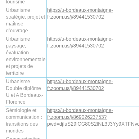
tourisme
Urbanisme :
https://u-bordeaux-montaigne-
stratégie, projet et
fr.zoom.us/j/89441530702
maîtrise
d’ouvrage
Urbanisme :
https://u-bordeaux-montaigne-
paysage,
fr.zoom.us/j/89441530702
évaluation
environnementale
et projets de
territoire
Urbanisme :
https://u-bordeaux-montaigne-
Double diplôme
fr.zoom.us/j/89441530702
U et A Bordeaux-
Florence
Sémiologie et
https://u-bordeaux-montaigne-
communication :
fr.zoom.us/j/86902623753?
transitions des
pwd=djluS29lOG80S2lNL3J3Yy9XTFNv
mondes