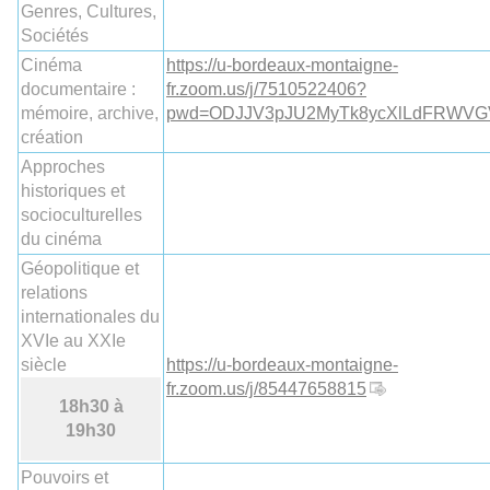
Genres, Cultures,
Sociétés
Cinéma
https://u-bordeaux-montaigne-
documentaire :
fr.zoom.us/j/7510522406?
mémoire, archive,
pwd=ODJJV3pJU2MyTk8ycXlLdFRWV
création
Approches
historiques et
socioculturelles
du cinéma
Géopolitique et
relations
internationales du
XVIe au XXIe
siècle
https://u-bordeaux-montaigne-
fr.zoom.us/j/85447658815
18h30 à
19h30
Pouvoirs et