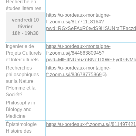
Recherche en
études littéraires
https://u-bordeaux-montaigne-
vendredi 10
fr.zoom.us/j/81771118164?
février
pwd=RGxSeFAxR0tvdS9HSUNraTFacz
18h - 19h30
Ingénierie de
https://u-bordeaux-montaigne-
Projets Culturels
fr.zoom.us/j/84486380945?
et Interculturels
pwd=MlE4NU56ZnBNcTlXWEFydG9vMl
Recherches
https://u-bordeaux-montaigne-
philosophiques
fr.zoom.us/j/83678775869
sur la Nature,
l’Homme et la
Société
Philosophy in
Biology and
Medicine
Épistémologie
https://u-bordeaux-fr.zoom.us/j/81149742
Histoire des