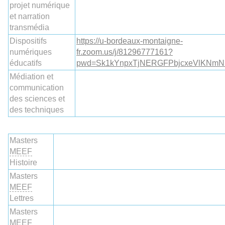
projet numérique
et narration
transmédia
Dispositifs
https://u-bordeaux-montaigne-
numériques
fr.zoom.us/j/81296777161?
éducatifs
pwd=Sk1kYnpxTjNERGFPbjcxeVlKNm
Médiation et
communication
des sciences et
des techniques
Masters
MEEF
Histoire
Masters
MEEF
Lettres
Masters
MEEF