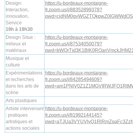
Design:
https://u-bordeaux-montaigne-
Interaction,
fr.zoom.us/j/88352899378?
innovation,
pwd=cjdNM0gvWGZTQkpwZ0lGWWdOS
Service
19h à 19h30
Design Situe :
https://u-bordeaux-montaigne-
milieux et
fr.zoom.us/j/87534050079?
matériaux
pwd=bWQrTjd3K1BlK0ROanVmckJHM2
Musique et
culture
Expérimentations
https://u-bordeaux-montaigne-
et recherches
fr.zoom.us/j/84285494609?
dans les arts de
pwd=am1PNlV0Z1Z1MGVIRWJFQ1RtM
scène
Arts plastiques
Artiste intervenant
https://u-bordeaux-montaigne-
: pratiques
fr.zoom.us/j/81992144145?
artistiques et
pwd=aTJUa3VYUVIyQ1RlRmZqaFc3Zz
actions sociales