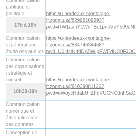
Communication
publique et
politique
https://u-bordeaux-montaigne-
fr.zoom.us/j/82996109693?
17h à 18h
pwd=RW1aanY1WnFBc1pnbVpYb09uNl
Communication
https://u-bordeaux-montaigne-
et générations :
fr.zoom.us/j/88474634468?
étude des publics
pwd=U0I4clN4dDA5WlpFWEdUQ0FJOC
Communication
des organisations
: stratégie et
conseil
https://u-bordeaux-montaigne-
fr.zoom.us/j/81039081120?
18h30-19h
pwd=dWoycHdabUliZFdVUGNOdnhSaG
Communication
numérique et
éditorialisation
des données
Conception de