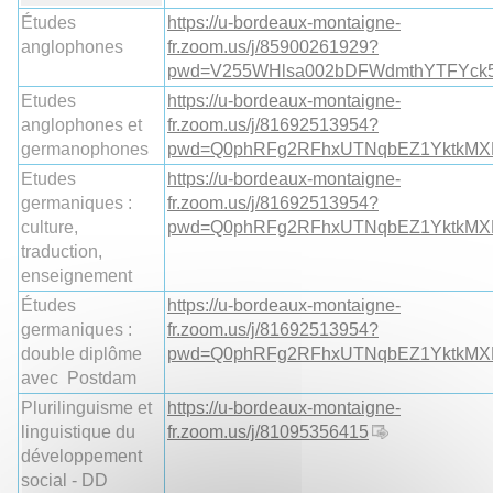
Études
https://u-bordeaux-montaigne-
anglophones
fr.zoom.us/j/85900261929?
pwd=V255WHlsa002bDFWdmthYTFYck
Etudes
https://u-bordeaux-montaigne-
anglophones et
fr.zoom.us/j/81692513954?
germanophones
pwd=Q0phRFg2RFhxUTNqbEZ1YktkM
Etudes
https://u-bordeaux-montaigne-
germaniques :
fr.zoom.us/j/81692513954?
culture,
pwd=Q0phRFg2RFhxUTNqbEZ1YktkM
traduction,
enseignement
Études
https://u-bordeaux-montaigne-
germaniques :
fr.zoom.us/j/81692513954?
double diplôme
pwd=Q0phRFg2RFhxUTNqbEZ1YktkM
avec Postdam
Plurilinguisme et
https://u-bordeaux-montaigne-
linguistique du
fr.zoom.us/j/81095356415
développement
social - DD