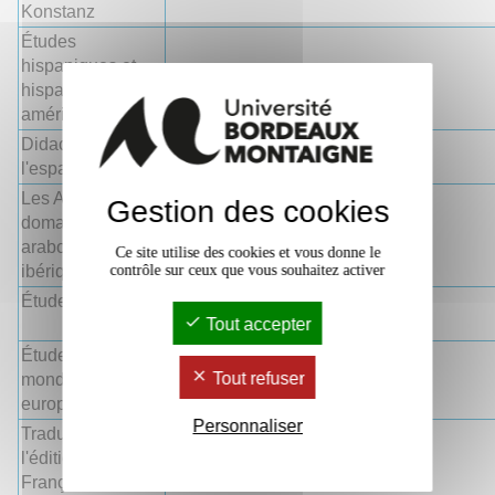
Konstanz
Études
hispaniques et
hispano-
américaines
Didactique de
l'espagnol
Les Andalus :
Gestion des cookies
domaines
arabophones et
Ce site utilise des cookies et vous donne le
ibériques
contrôle sur ceux que vous souhaitez activer
Études chinoises
https://u-bordeaux-montaigne-
Tout accepter
fr.zoom.us/j/86095872653
Études slaves :
https://u-bordeaux-montaigne-
Tout refuser
monde est-
fr.zoom.us/j/82263105303
européen
Personnaliser
Traduction pour
l'édition : Anglais-
Français