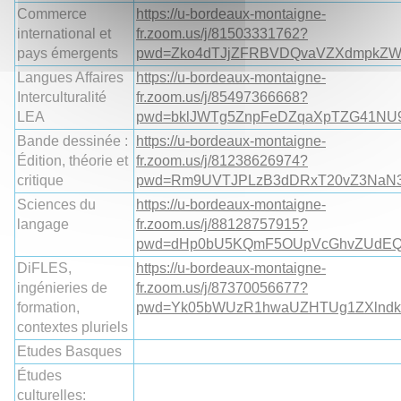
Commerce
https://u-bordeaux-montaigne-
international et
fr.zoom.us/j/81503331762?
pays émergents
pwd=Zko4dTJjZFRBVDQvaVZXdmpkZW
Langues Affaires
https://u-bordeaux-montaigne-
Interculturalité
fr.zoom.us/j/85497366668?
LEA
pwd=bklJWTg5ZnpFeDZqaXpTZG41NU
Bande dessinée :
https://u-bordeaux-montaigne-
Édition, théorie et
fr.zoom.us/j/81238626974?
critique
pwd=Rm9UVTJPLzB3dDRxT20vZ3NaN
Sciences du
https://u-bordeaux-montaigne-
langage
fr.zoom.us/j/88128757915?
pwd=dHp0bU5KQmF5OUpVcGhvZUdEQ
DiFLES,
https://u-bordeaux-montaigne-
ingénieries de
fr.zoom.us/j/87370056677?
formation,
pwd=Yk05bWUzR1hwaUZHTUg1ZXlndk
contextes pluriels
Etudes Basques
Études
culturelles: