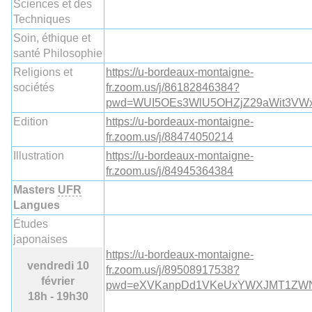
Sciences et des
Techniques
Soin, éthique et
santé Philosophie
Religions et
https://u-bordeaux-montaigne-
sociétés
fr.zoom.us/j/86182846384?
pwd=WUI5OEs3WlU5OHZjZ29aWit3VW
Edition
https://u-bordeaux-montaigne-
fr.zoom.us/j/88474050214
Illustration
https://u-bordeaux-montaigne-
fr.zoom.us/j/84945364384
Masters
UFR
Langues
Études
japonaises
https://u-bordeaux-montaigne-
vendredi 10
fr.zoom.us/j/89508917538?
février
pwd=eXVKanpDd1VKeUxYWXJMT1ZW
18h - 19h30