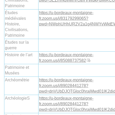
Civilisations,
pwd=SEZnVkpvMnVOaVVWdkFuMjRCU
Patrimoine
Études
https://u-bordeaux-montaigne-
médiévales
fr.zoom.us/j/83179299065?
Histoire,
pwd=NWphUHhUR2V2a1g4NWYvWktE
Civilisations,
Patrimoine
Études sur la
guerre
Histoire de l’art
https://u-bordeaux-montaigne-
fr.zoom.us/j/85088737582
Patrimoine et
Musées
Archéométrie
https://u-bordeaux-montaigne-
fr.zoom.us/j/89028441278?
pwd=dnVUbDJQTGloc0hrajMwd01lK2di
ArchéologieS
https://u-bordeaux-montaigne-
fr.zoom.us/j/89028441278?
pwd=dnVUbDJQTGloc0hrajMwd01lK2di