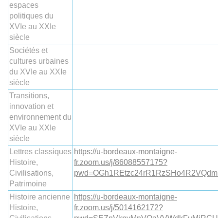
espaces
politiques du
XVIe au XXIe
siècle
Sociétés et
cultures urbaines
du XVIe au XXIe
siècle
Transitions,
innovation et
environnement du
XVIe au XXIe
siècle
Lettres classiques
https://u-bordeaux-montaigne-
Histoire,
fr.zoom.us/j/86088557175?
Civilisations,
pwd=OGh1REtzc24rR1RzSHo4R2VQdm
Patrimoine
Histoire ancienne
https://u-bordeaux-montaigne-
Histoire,
fr.zoom.us/j/5014162172?