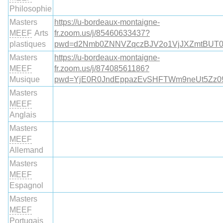
Philosophie
Masters
https://u-bordeaux-montaigne-
MEEF
Arts
fr.zoom.us/j/85460633437?
plastiques
pwd=d2Nmb0ZNNVZqczBJV2o1VjJXZmtBUT
Masters
https://u-bordeaux-montaigne-
MEEF
fr.zoom.us/j/87408561186?
Musique
pwd=YjE0R0JndEppazEvSHFTWm9neUt5Zz0
Masters
MEEF
Anglais
Masters
MEEF
Allemand
Masters
MEEF
Espagnol
Masters
MEEF
Portugais