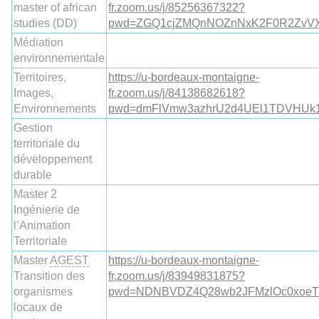
master of african
fr.zoom.us/j/85256367322?
studies (DD)
pwd=ZGQ1cjZMQnNOZnNxK2F0R2ZvV
Médiation
environnementale
Territoires,
https://u-bordeaux-montaigne-
Images,
fr.zoom.us/j/84138682618?
Environnements
pwd=dmFlVmw3azhrU2d4UEl1TDVHUk
Gestion
territoriale du
développement
durable
Master 2
Ingénierie de
l’Animation
Territoriale
Master
AGEST
https://u-bordeaux-montaigne-
Transition des
fr.zoom.us/j/83949831875?
organismes
pwd=NDNBVDZ4Q28wb2JFMzlOc0xoeT
locaux de