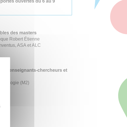
s
portes ouvertes du 6 au 9
ables des masters
hèque Robert Étienne
onventus, ASA et ALC
? »
es et enseignants-chercheurs et
rchéologie (M2)
z