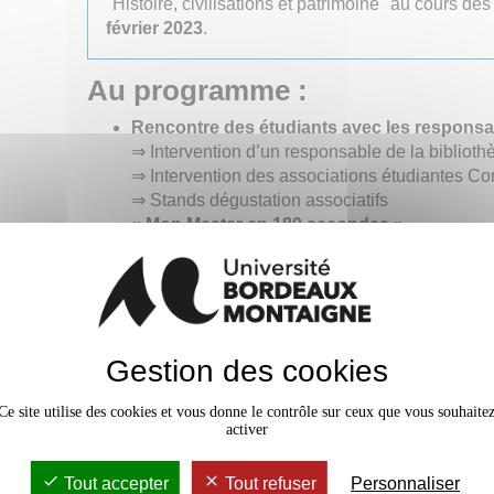
"Histoire, civilisations et patrimoine" au cours de
février 2023
.
Au programme :
Rencontre des étudiants avec les respons
⇒ Intervention d’un responsable de la bibliot
⇒ Intervention des associations étudiantes C
⇒ Stands dégustation associatifs
« Mon Master en 180 secondes »
« Quels métiers après un master recherche 
Parcours : rencontres avec les responsabl
des étudiants de master
⇒ Archéologie/archéométrie, Ingénierie de l’a
⇒ Histoire de l’art antique
Gestion des cookies
⇒ Lettres classiques
⇒ Histoire de l’art médiéval
Ce site utilise des cookies et vous donne le contrôle sur ceux que vous souhaite
⇒ Études médiévales
activer
⇒ Histoire ancienne
Voir le programme complet (dans un nouvel onglet)
Tout accepter
Tout refuser
Personnaliser