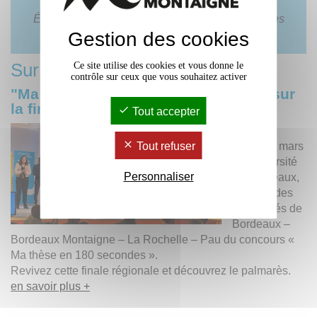
Évènement ouvert à tous dans la limite des places
disponibles
Gestion des cookies
Sur le même thème
Ce site utilise des cookies et vous donne le
contrôle sur ceux que vous souhaitez activer
"Ma thèse en 180 secondes", retour sur
la finale régionale 2022
Tout accepter
C’était le
mardi 29 mars
Tout refuser
à l'Université
Personnaliser
de Bordeaux,
la finale des
universités de
Bordeaux –
Bordeaux Montaigne – La Rochelle – Pau du concours «
Ma thèse en 180 secondes ».
Revivez cette finale régionale et découvrez le palmarès.
en savoir plus +