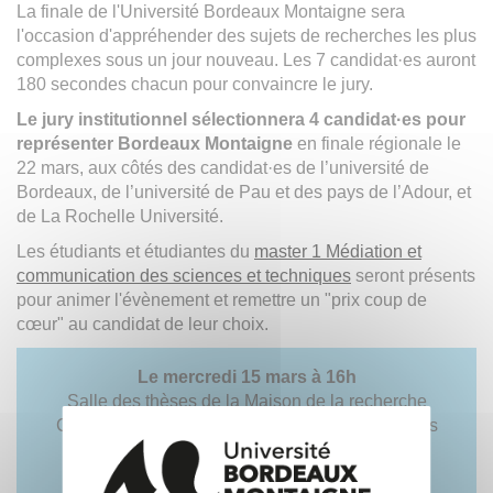
La finale de l'Université Bordeaux Montaigne sera
l'occasion d'appréhender des sujets de recherches les plus
complexes sous un jour nouveau. Les 7 candidat·es auront
180 secondes chacun pour convaincre le jury.
Le jury institutionnel sélectionnera 4 candidat·es pour
représenter Bordeaux Montaigne
en finale régionale le
22 mars, aux côtés des candidat·es de l’université de
Bordeaux, de l’université de Pau et des pays de l’Adour, et
de La Rochelle Université.
Les étudiants et étudiantes du
master 1 Médiation et
communication des sciences et techniques
seront présents
pour animer l'évènement et remettre un "prix coup de
cœur" au candidat de leur choix.
Le mercredi 15 mars à 16h
Salle des thèses de la Maison de la recherche
Campus de Bordeaux Montaigne, esplanade des
Antilles
Plan de l'université