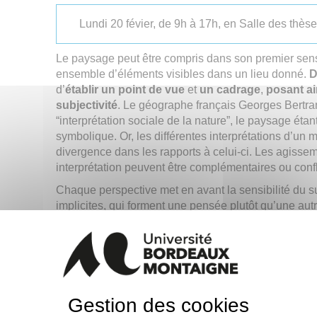
Lundi 20 févier, de 9h à 17h, en Salle des thès
Le paysage peut être compris dans son premier sen
ensemble d’éléments visibles dans un lieu donné.
D
d’
établir un point de vue
et
un cadrage
,
posant ai
subjectivité
. Le géographe français Georges Bertr
“interprétation sociale de la nature”, le paysage étant
symbolique. Or, les différentes interprétations d’u
divergence dans les rapports à celui-ci. Les agiss
interprétation peuvent être complémentaires ou confl
Chaque perspective met en avant la sensibilité du s
implicites, qui forment une pensée plutôt qu’une aut
pouvons nous interroger sur les frontières entre perce
de cette frontière). Par ailleurs, nous sommes intére
« choc de perceptions ». Par exemple, dans le prob
penser à l’opposition que repère Bertrand Westphal (i
point de vue « exogène » et « endogène » (La Géocri
regard de celui qui n’appartient pas au lieu et le se
Gestion des cookies
prêtera plus d’autorité à l’un ou l’autre selon l’époq