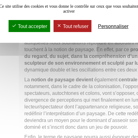
Westphal définit aussi le point de vue « allogène » 
Ce site utilise des cookies et vous donne le contrôle sur ceux que vous souhaite
activer
paysage au point où celui-ci ne lui est plus exotique,
pleinement familier. Les entre-deux et va-et-vient p
lesquels nous pouvons observer un espace en tensi
Tout accepter
Tout refuser
Personnaliser
De la subjectivité inhérente de la lecture du paysa
auxquelles nous souhaitons répondre en abordant le
touchent à la notion de paysage. En effet, par ce
pro
du regard, du sujet, dans la compréhension d’u
sculpteur de son environnement et sculpté par lu
dynamique double et les oscillations entre ces deux
La
notion de paysage devient
également
central
notamment, dans le cadre de la colonisation, l’oppos
spectateurs, autochtones et colons, vont s’opposer, 
divergence de perceptions qui met finalement en lum
lecteur/spectateur dont l’appartenance religieuse, so
redéfinir l’interprétation d’un paysage. De cette redé
deviendra un moyen pour le dominant d’asseoir son p
dominé et s’inscrit donc dans un jeu de pouvoir.
Enfin, le terme de paysage pourra aussi évoquer des