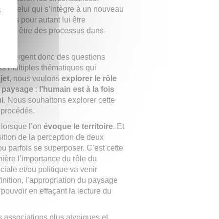
pour celui qui s’intègre à un nouveau
z
 sans pour autant lui être
euvent être des processus dans
on.
ge émergent donc des questions
s multiples thématiques qui
jet
, nous voulons
explorer le rôle
n paysage
:
l’humain est à la fois
i
. Nous souhaitons explorer cette
 procédés.
e
lorsque l’on
évoque le territoire
. Et
ition de la perception de deux
ou parfois se superposer. C’est cette
ière l’importance du rôle du
ciale et/ou politique va venir
finition, l’appropriation du paysage
ouvoir en effaçant la lecture du
 associations plus atypiques et