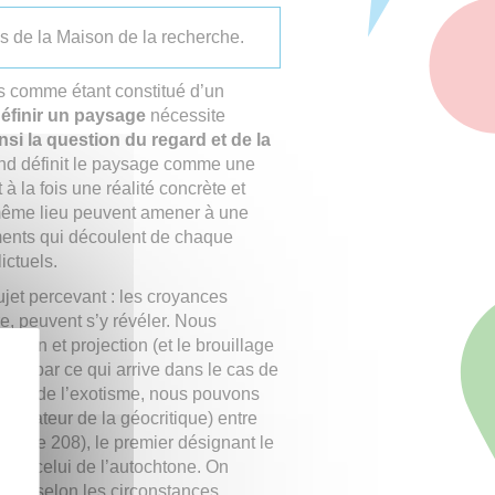
es de la Maison de la recherche.
s comme étant constitué d’un
éfinir
un paysage
nécessite
nsi la question du regard et de la
and définit le paysage comme une
 à la fois une réalité concrète et
n même lieu peuvent amener à une
ements qui découlent de chaque
ictuels.
ujet percevant : les croyances
re, peuvent s’y révéler. Nous
ption et projection (et le brouillage
ssés par ce qui arrive dans le cas de
lème de l’exotisme, nous pouvons
nitiateur de la géocritique) entre
tique 208), le premier désignant le
cond, celui de l’autochtone. On
ue, et selon les circonstances.