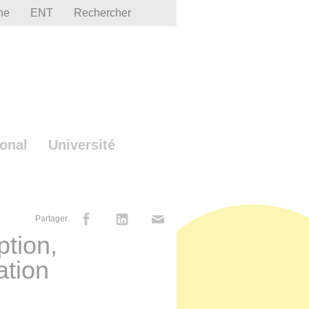
he
ENT
Rechercher
ional
Université
Partager
ption,
ation