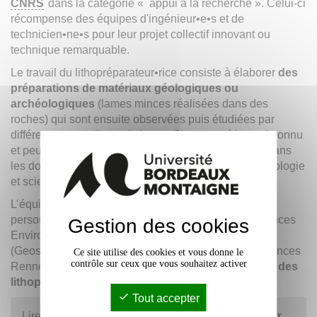
CNRS
dans la catégorie « appui à la recherche ». Celui-ci
récompense des équipes d'ingénieur•e•s et de
technicien•ne•s pour leur projet collectif innovant ou
technique remarquable.
Le travail du lithopréparateur•rice consiste à élaborer
des
préparations de matériaux géologiques ou
archéologiques
(lames minces réalisées dans des
roches) qui sont ensuite observées puis étudiées par
différents appareils analytiques. C'est un métier mal connu
et peu visible, mais
indispensable à la recherche
dans
les domaines des géosciences, paléontologie, archéologie
et sciences des matériaux.
L’équipe de
Brigitte Spiteri
compte trois autres
personnes : Fabienne Barrère de Parseval (Géosciences
Gestion des cookies
Environnement Toulouse), Christophe Nevado
(Geosciences Montpellier) et Xavier Le Coz (Géosciences
Ce site utilise des cookies et vous donne le
contrôle sur ceux que vous souhaitez activer
Rennes). Ces quatre lauréats représentent
le réseau des
lithopréparateur•rice•s de France.
Tout accepter
Lire
l'article complet
écrit par
Catherine de Noter
,