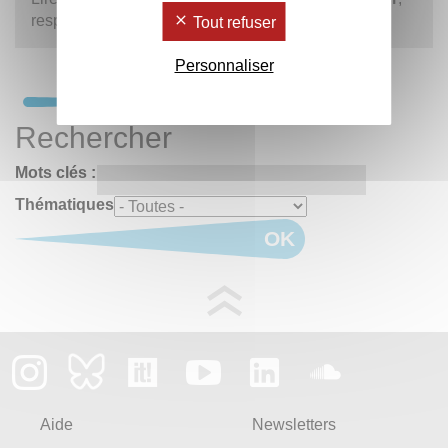
responsable valorisation du LabEx LaScArBx.
Tout refuser
Personnaliser
Rechercher
Mots clés :
Thématiques
OK
Aide
Newsletters