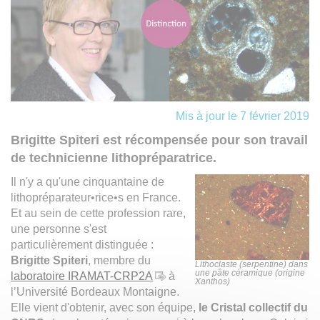
Mis à jour le 7 février 2019
Brigitte Spiteri est récompensée pour son travail
de technicienne lithopréparatrice.
Il n'y a qu'une cinquantaine de
lithopréparateur•rice•s en France.
Et au sein de cette profession rare,
une personne s'est
particulièrement distinguée :
Brigitte Spiteri
, membre du
Lithoclaste (serpentine) dans
une pâte céramique (origine
laboratoire IRAMAT-CRP2A
à
Xanthos)
l’Université Bordeaux Montaigne.
Elle vient d'obtenir, avec son équipe,
le Cristal collectif du