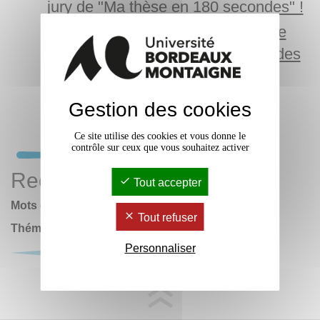
jury de "Ma thèse en 180 secondes" !
Jacques des Courtils reçu membre
résidant de l’Académie nationale des
sciences, belles-lettres et arts de
Bordeaux
Gestion des cookies
Ce site utilise des cookies et vous donne le
contrôle sur ceux que vous souhaitez activer
Rechercher
Tout accepter
Mots clés :
Tout refuser
Thématiques
Personnaliser
OK