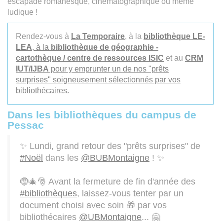
escapade romanesque, cinématographique ou même
ludique !
Rendez-vous à
La Temporaire
, à la
bibliothèque LE-
LEA
, à la
bibliothèque de géographie -
cartothèque / centre de ressources ISIC
et au
CRM
IUT/IJBA
pour y emprunter un de nos "prêts
surprises" soigneusement sélectionnés par vos
bibliothécaires.
Dans les bibliothèques du campus de
Pessac
✨ Lundi, grand retour des "prêts surprises" de
#Noël
dans les
@BUBMontaigne
! ✨
🤶🎄🎅 Avant la fermeture de fin d'année des
#bibliothèques
, laissez-vous tenter par un
document choisi avec soin 🎁 par vos
bibliothécaires
@UBMontaigne
... 🤗