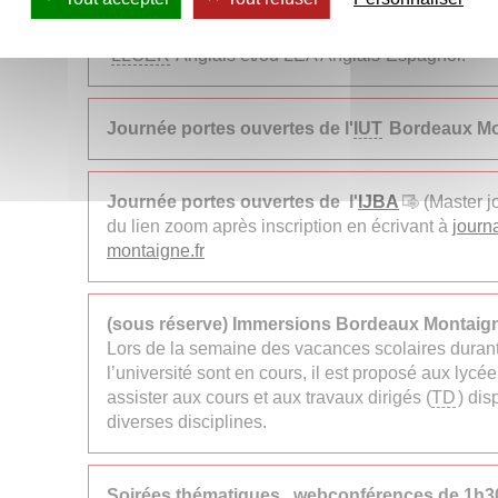
Portes ouvertes au centre universitaire d’Age
LLCER
Anglais et/ou LEA Anglais-Espagnol.
Journée portes ouvertes de l'
IUT
Bordeaux Mo
Journée portes ouvertes de l'
IJBA
(Master j
du lien zoom après inscription en écrivant à
journ
montaigne.fr
(sous réserve) Immersions Bordeaux Montaig
Lors de la semaine des vacances scolaires durant 
l’université sont en cours, il est proposé aux lycé
assister aux cours et aux travaux dirigés (
TD
) di
diverses disciplines.
Soirées thématiques , webconférences de 1h3