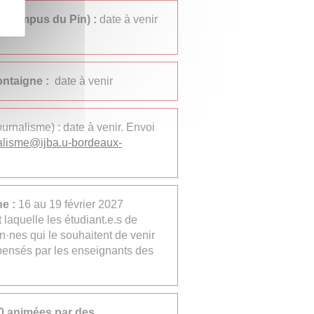
n (campus du Pin) :
date à venir
ntaigne :
date à venir
ournalisme) : date à venir. Envoi
alisme
@
ijba.u-bordeaux-
ne :
16 au 19 février 2027
laquelle les étudiant.e.s de
en·nes qui le souhaitent de venir
spensés par les enseignants des
0 animées par des