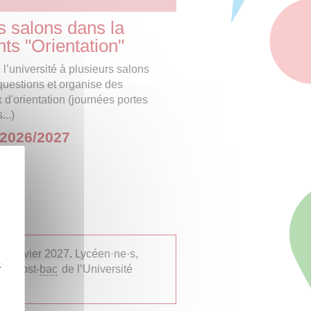
es salons dans la
ts "Orientation"
 l’université à plusieurs salons
 questions et organise des
'orientation (journées portes
..)
 2026/2027
2026
0 janvier 2027
.
Lycéen·ne·s,
z
ons post-
bac
de l’Université