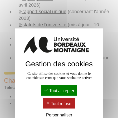
avril 2026)
rapport social unique
(concernant l'année
2023)
statuts de l'université
(mis à jour : 10
novembre 2023)
règlement intérieur
de l'université
l'ensemble des
actes à caractère
règlementaire
Plan égalité femmes-hommes
(mis à jour
Gestion des cookies
octobre 2025)
Ce site utilise des cookies et vous donne le
contrôle sur ceux que vous souhaitez activer
Chartes de l'université
Téléchargez au format PDF :
Tout accepter
charte LGBTQIA+
charte contre les violences sexistes et
Tout refuser
sexuelles et toutes les formes de
Personnaliser
discriminations